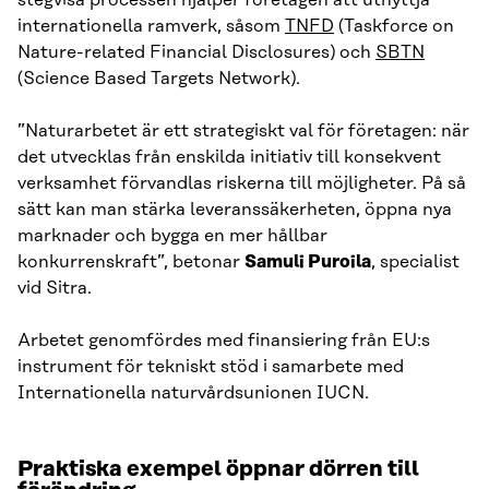
stegvisa processen hjälper företagen att utnyttja
internationella ramverk, såsom
TNFD
(Taskforce on
Nature-related Financial Disclosures) och
SBTN
(Science Based Targets Network).
”Naturarbetet är ett strategiskt val för företagen: när
det utvecklas från enskilda initiativ till konsekvent
verksamhet förvandlas riskerna till möjligheter. På så
sätt kan man stärka leveranssäkerheten, öppna nya
marknader och bygga en mer hållbar
konkurrenskraft”, betonar
Samuli Puroila
, specialist
vid Sitra.
Arbetet genomfördes med finansiering från EU:s
instrument för tekniskt stöd i samarbete med
Internationella naturvårdsunionen IUCN.
Praktiska exempel öppnar dörren till