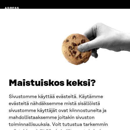
ADRESS
Östersjögatan 11–13, PB 160,
00181 Helsingfors
Ankomstinstruktioner
FÖRETAGS-ID
0202132-3
TELEFON
+358 294 618 991
E-POST
sitra@sitra.fi
Maistuiskos keksi?
fornamn.efternamn@sitra.fi
Sivustomme käyttää evästeitä. Käytämme
evästeitä nähdäksemme mistä sisällöistä
SITRA PÅ SOCIALA MEDIER
sivustomme käyttäjät ovat kiinnostuneita ja
mahdollistaaksemme joitakin sivuston
LinkedIn
toiminnallisuuksia. Voit tutustua tarkemmin
Instagram