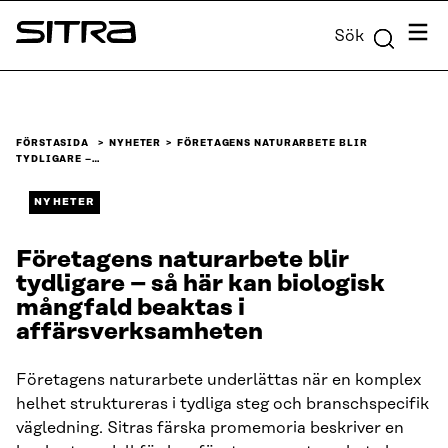
Skip to
Meny
Sök
content
Sitra
↓
FÖRSTASIDA
NYHETER
FÖRETAGENS NATURARBETE BLIR
TYDLIGARE –…
NYHETER
Företagens naturarbete blir
tydligare – så här kan biologisk
mångfald beaktas i
affärsverksamheten
Företagens naturarbete underlättas när en komplex
helhet struktureras i tydliga steg och branschspecifik
vägledning. Sitras färska promemoria beskriver en