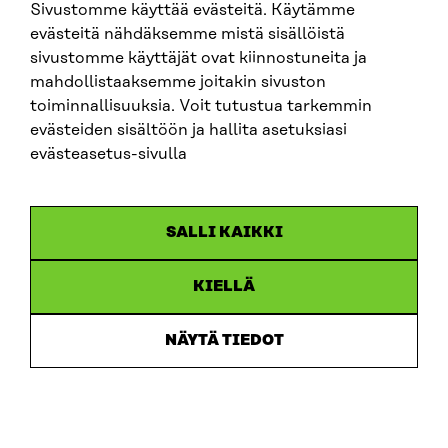
Sivustomme käyttää evästeitä. Käytämme
evästeitä nähdäksemme mistä sisällöistä
sivustomme käyttäjät ovat kiinnostuneita ja
mahdollistaaksemme joitakin sivuston
toiminnallisuuksia. Voit tutustua tarkemmin
evästeiden sisältöön ja hallita asetuksiasi
evästeasetus-sivulla
PUBLIKATION
Utöka verktygslådan
PUBLIKATIONER
SALLI KAIKKI
2026
KIELLÄ
NÄYTÄ TIEDOT