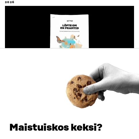
2026
PUBLIKATION
Framtidens tillit i Finland (sammanfattning)
ARBETSDOKUMENT
2026
Maistuiskos keksi?