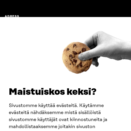
ADRESS
Östersjögatan 11–13, PB 160,
00181 Helsingfors
Ankomstinstruktioner
FÖRETAGS-ID
0202132-3
TELEFON
+358 294 618 991
E-POST
sitra@sitra.fi
Maistuiskos keksi?
fornamn.efternamn@sitra.fi
Sivustomme käyttää evästeitä. Käytämme
evästeitä nähdäksemme mistä sisällöistä
SITRA PÅ SOCIALA MEDIER
sivustomme käyttäjät ovat kiinnostuneita ja
mahdollistaaksemme joitakin sivuston