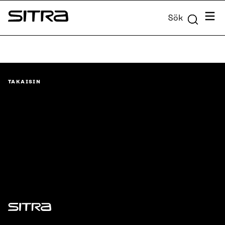
Skip to
Meny
Sök
content
Sitra
↓
TAKAISIN
Sitra