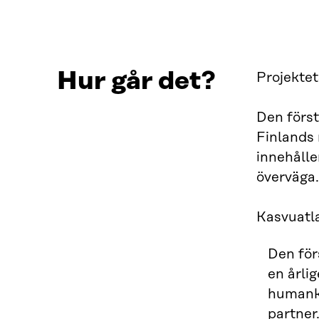
Hur går det?
Projektet
Den först
Finlands 
innehåll
överväga.
Kasvuatla
Den för
en årli
humanka
partner