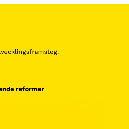
tvecklingsframsteg.
kande reformer