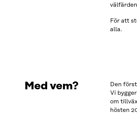
välfärden
För att s
alla.
Med vem?
Den först
Vi bygger
om tillvä
hösten 2