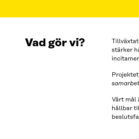
Vad gör vi?
Tillväxta
stärker h
incitamen
Projekte
samarbets
Vårt mål 
hållbar t
beslutsfa