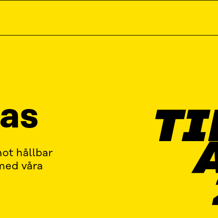
las
mot hållbar
med våra