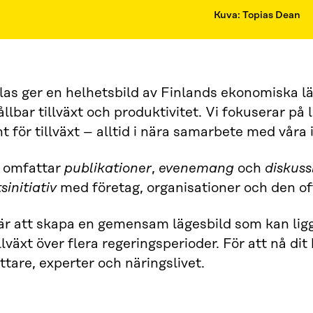
Kuva: Topias Dean
tlas ger en helhetsbild av Finlands ekonomiska l
ållbar tillväxt och produktivitet. Vi fokuserar på
t för tillväxt – alltid i nära samarbete med våra 
t omfattar
publikationer
,
evenemang
och
diskuss
initiativ
med företag, organisationer och den of
är att skapa en gemensam lägesbild som kan ligga
illväxt över flera regeringsperioder. För att nå di
ttare, experter och näringslivet.