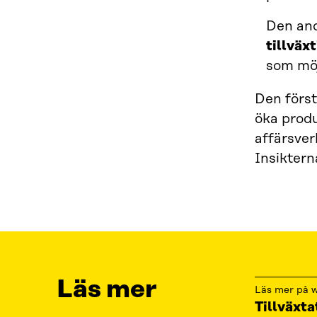
Den and
tillväxt
som möj
Den först
öka produ
affärsve
Insiktern
Läs mer
Läs mer på w
Tillväxta