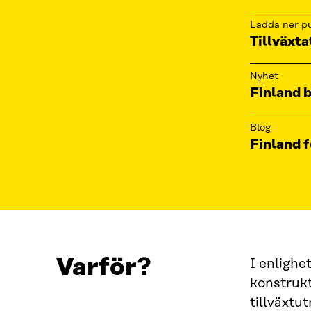
Ladda ner pu
Tillväxta
Nyhet
Finland b
Blog
Finland f
Varför?
I enlighe
konstruk
tillväxtu