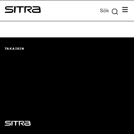
Skip to
Meny
Sök
content
Sitra
↓
TAKAISIN
Sitra