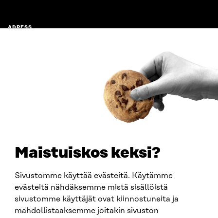
ADRESS
Östersjögatan 11–13, PB 160,
00181 Helsingfors
Ankomstinstruktioner
FÖRETAGS-ID
0202132-3
TELEFON
+358 294 618 991
E-POST
sitra@sitra.fi
Maistuiskos keksi?
fornamn.efternamn@sitra.fi
Sivustomme käyttää evästeitä. Käytämme
evästeitä nähdäksemme mistä sisällöistä
SITRA PÅ SOCIALA MEDIER
sivustomme käyttäjät ovat kiinnostuneita ja
mahdollistaaksemme joitakin sivuston