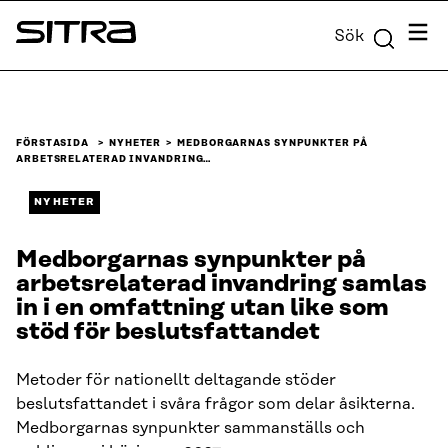
Skip to
Meny
Sök
content
Sitra
↓
FÖRSTASIDA
NYHETER
MEDBORGARNAS SYNPUNKTER PÅ
ARBETSRELATERAD INVANDRING…
NYHETER
Medborgarnas synpunkter på
arbetsrelaterad invandring samlas
in i en omfattning utan like som
stöd för beslutsfattandet
Metoder för nationellt deltagande stöder
beslutsfattandet i svåra frågor som delar åsikterna.
Medborgarnas synpunkter sammanställs och