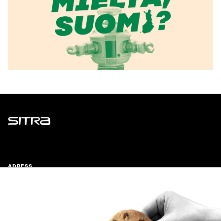
Sitra
ADRESS
Östersjögatan 11–13, PB 160,
00181 Helsingfors
Ankomstinstruktioner
FÖRETAGS-ID