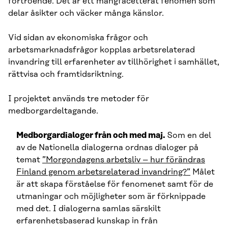
förtroende. Det är ett mångfacetterat fenomen som
delar åsikter och väcker många känslor.
Vid sidan av ekonomiska frågor och
arbetsmarknadsfrågor kopplas arbetsrelaterad
invandring till erfarenheter av tillhörighet i samhället,
rättvisa och framtidsriktning.
I projektet används tre metoder för
medborgardeltagande.
Medborgardialoger från och med maj.
Som en del
av de Nationella dialogerna ordnas dialoger på
temat
”Morgondagens arbetsliv – hur förändras
Finland genom arbetsrelaterad invandring?”
Målet
är att skapa förståelse för fenomenet samt för de
utmaningar och möjligheter som är förknippade
med det. I dialogerna samlas särskilt
erfarenhetsbaserad kunskap in från