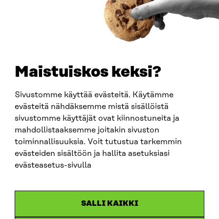
0202132-3
TELEFON
+358 294 618 991
E-POST
sitra@sitra.fi
Maistuiskos keksi?
fornamn.efternamn@sitra.fi
Sivustomme käyttää evästeitä. Käytämme
evästeitä nähdäksemme mistä sisällöistä
SITRA PÅ SOCIALA MEDIER
sivustomme käyttäjät ovat kiinnostuneita ja
mahdollistaaksemme joitakin sivuston
LinkedIn
toiminnallisuuksia. Voit tutustua tarkemmin
Instagram
evästeiden sisältöön ja hallita asetuksiasi
YouTube
evästeasetus-sivulla
SALLI KAIKKI