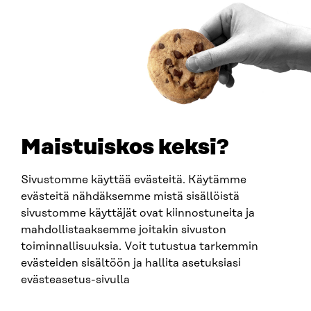
00181 Helsingfors
Ankomstinstruktioner
FÖRETAGS-ID
0202132-3
TELEFON
+358 294 618 991
E-POST
sitra@sitra.fi
Maistuiskos keksi?
fornamn.efternamn@sitra.fi
Sivustomme käyttää evästeitä. Käytämme
evästeitä nähdäksemme mistä sisällöistä
SITRA PÅ SOCIALA MEDIER
sivustomme käyttäjät ovat kiinnostuneita ja
mahdollistaaksemme joitakin sivuston
LinkedIn
toiminnallisuuksia. Voit tutustua tarkemmin
Instagram
evästeiden sisältöön ja hallita asetuksiasi
YouTube
evästeasetus-sivulla