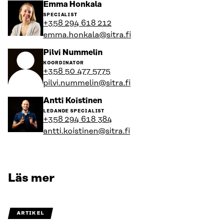
Gå
Emma Honkala
till
SPECIALIST
personens
+358 294 618 212
profil
emma.honkala@sitra.fi
Gå
Pilvi Nummelin
till
KOORDINATOR
personens
+358 50 477 5775
profil
pilvi.nummelin@sitra.fi
Gå
Antti Koistinen
till
LEDANDE SPECIALIST
personens
+358 294 618 384
profil
antti.koistinen@sitra.fi
Läs mer
ARTIKEL