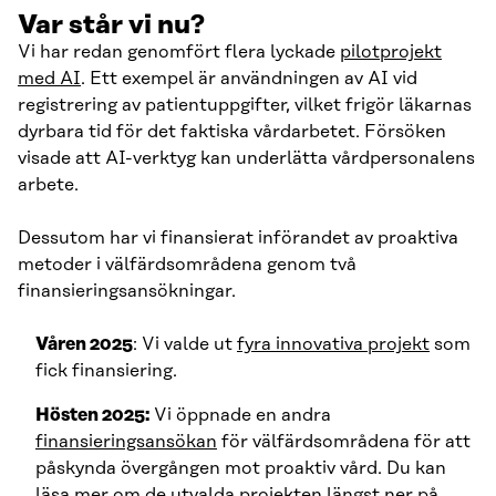
Var står vi nu?
Vi har redan genomfört flera lyckade
pilotprojekt
med AI
. Ett exempel är användningen av AI vid
registrering av patientuppgifter, vilket frigör läkarnas
dyrbara tid för det faktiska vårdarbetet. Försöken
visade att AI-verktyg kan underlätta vårdpersonalens
arbete.
Dessutom har vi finansierat införandet av proaktiva
metoder i välfärdsområdena genom två
finansieringsansökningar.
Våren 2025
: Vi valde ut
fyra innovativa projekt
som
fick finansiering.
Hösten 2025:
Vi öppnade en andra
finansieringsansökan
för välfärdsområdena för att
påskynda övergången mot proaktiv vård. Du kan
läsa mer om de utvalda projekten längst ner på