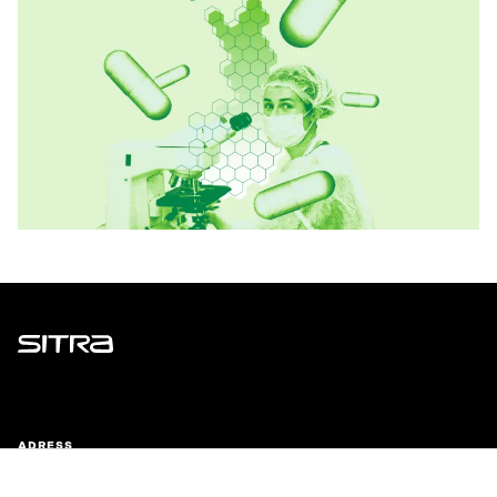
Sitra
ADRESS
Östersjögatan 11–13, PB 160,