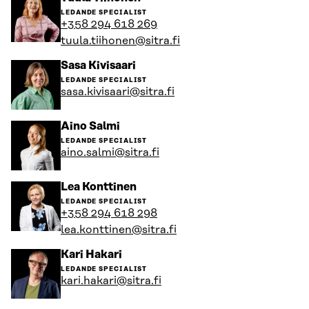
till
LEDANDE SPECIALIST
personens
+358 294 618 269
profil
tuula.tiihonen@sitra.fi
Gå
Sasa Kivisaari
till
LEDANDE SPECIALIST
personens
sasa.kivisaari@sitra.fi
profil
Gå
Aino Salmi
till
LEDANDE SPECIALIST
personens
aino.salmi@sitra.fi
profil
Gå
Lea Konttinen
till
LEDANDE SPECIALIST
personens
+358 294 618 298
profil
lea.konttinen@sitra.fi
Gå
Kari Hakari
till
LEDANDE SPECIALIST
personens
kari.hakari@sitra.fi
profil