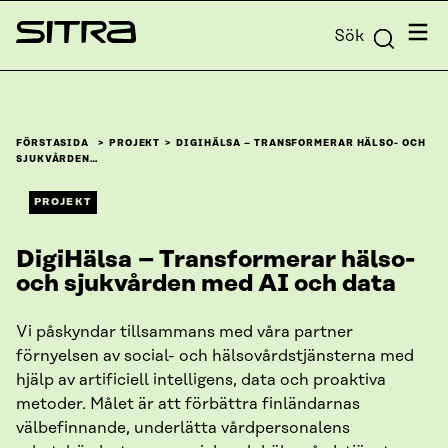
Skip to
Meny
Sök
content
Sitra
↓
FÖRSTASIDA
PROJEKT
DIGIHÄLSA – TRANSFORMERAR HÄLSO- OCH
SJUKVÅRDEN…
PROJEKT
DigiHälsa – Transformerar hälso-
och sjukvården med AI och data
Vi påskyndar tillsammans med våra partner
förnyelsen av social- och hälsovårdstjänsterna med
hjälp av artificiell intelligens, data och proaktiva
metoder. Målet är att förbättra finländarnas
välbefinnande, underlätta vårdpersonalens