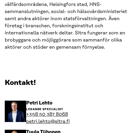
välfärdsområdena, Helsingfors stad, HNS-
sammanslutningen, social- och hälsovårdsministeriet
samt andra aktörer inom statsförvaltningen. Även
företag i branschen, forskningsinstitut och
internationella nätverk deltar. Sitra fungerar som en
brobyggare och möjliggörare som sammanför olika
aktörer och stöder en gemensam förnyelse.
Kontakt!
Gå
Petri Lehto
till
LEDANDE SPECIALIST
personens
+358 50 387 8068
profil
petri.lehto@sitra.fi
Gå
Tuula Tiihonen