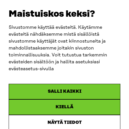
E-POST
sitra@sitra.fi
Maistuiskos keksi?
fornamn.efternamn@sitra.fi
Sivustomme käyttää evästeitä. Käytämme
evästeitä nähdäksemme mistä sisällöistä
SITRA PÅ SOCIALA MEDIER
sivustomme käyttäjät ovat kiinnostuneita ja
mahdollistaaksemme joitakin sivuston
LinkedIn
toiminnallisuuksia. Voit tutustua tarkemmin
Instagram
evästeiden sisältöön ja hallita asetuksiasi
YouTube
evästeasetus-sivulla
SALLI KAIKKI
Dataskydd
KIELLÄ
Cookieinställningar
Rapporteringskanal
NÄYTÄ TIEDOT
Tillgänglighetsutredning