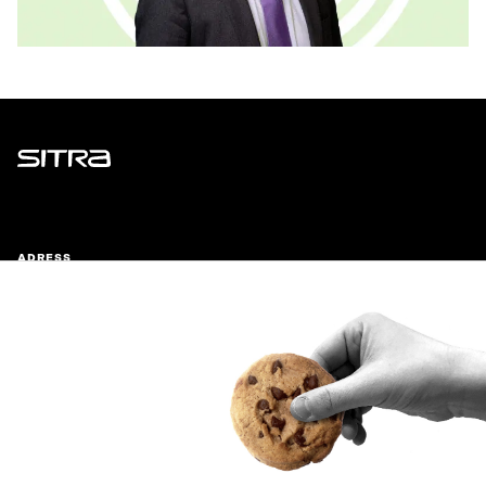
Sitra
ADRESS
Östersjögatan 11–13, PB 160,
00181 Helsingfors
Ankomstinstruktioner
FÖRETAGS-ID
0202132-3
TELEFON
+358 294 618 991