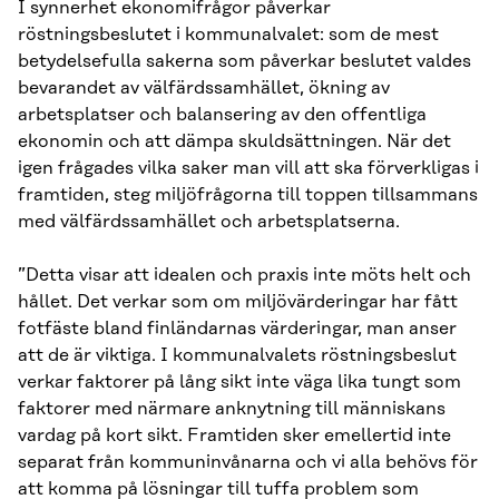
I synnerhet ekonomifrågor påverkar
röstningsbeslutet i kommunalvalet: som de mest
betydelsefulla sakerna som påverkar beslutet valdes
bevarandet av välfärdssamhället, ökning av
arbetsplatser och balansering av den offentliga
ekonomin och att dämpa skuldsättningen. När det
igen frågades vilka saker man vill att ska förverkligas i
framtiden, steg miljöfrågorna till toppen tillsammans
med välfärdssamhället och arbetsplatserna.
”Detta visar att idealen och praxis inte möts helt och
hållet. Det verkar som om miljövärderingar har fått
fotfäste bland finländarnas värderingar, man anser
att de är viktiga. I kommunalvalets röstningsbeslut
verkar faktorer på lång sikt inte väga lika tungt som
faktorer med närmare anknytning till människans
vardag på kort sikt. Framtiden sker emellertid inte
separat från kommuninvånarna och vi alla behövs för
att komma på lösningar till tuffa problem som