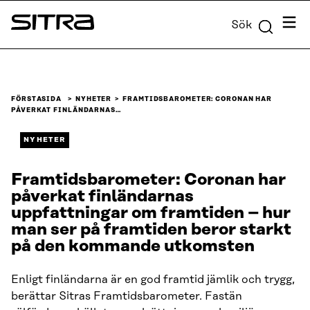
Skip to
Meny
Sök
content
Sitra
↓
FÖRSTASIDA
NYHETER
FRAMTIDSBAROMETER: CORONAN HAR
PÅVERKAT FINLÄNDARNAS…
NYHETER
Framtidsbarometer: Coronan har
påverkat finländarnas
uppfattningar om framtiden – hur
man ser på framtiden beror starkt
på den kommande utkomsten
Enligt finländarna är en god framtid jämlik och trygg,
berättar Sitras Framtidsbarometer. Fastän