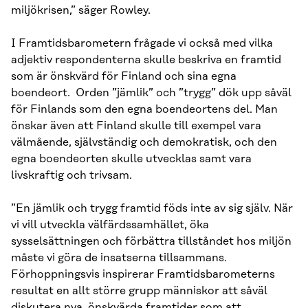
miljökrisen,” säger Rowley.
I Framtidsbarometern frågade vi också med vilka
adjektiv respondenterna skulle beskriva en framtid
som är önskvärd för Finland och sina egna
boendeort. Orden ”jämlik” och ”trygg” dök upp såväl
för Finlands som den egna boendeortens del. Man
önskar även att Finland skulle till exempel vara
välmående, självständig och demokratisk, och den
egna boendeorten skulle utvecklas samt vara
livskraftig och trivsam.
”En jämlik och trygg framtid föds inte av sig själv. När
vi vill utveckla välfärdssamhället, öka
sysselsättningen och förbättra tillståndet hos miljön
måste vi göra de insatserna tillsammans.
Förhoppningsvis inspirerar Framtidsbarometerns
resultat en allt större grupp människor att såväl
diskutera nya, önskvärda framtider som att