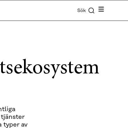
Meny
Sök
tsekosystem
ntliga
tjänster
 typer av