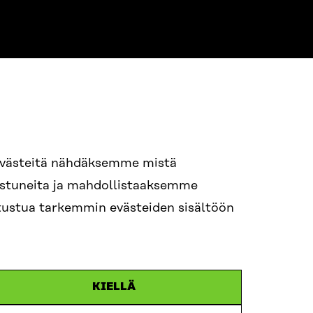
94 618 991
evästeitä nähdäksemme mistä
nostuneita ja mahdollistaaksemme
itra.fi
tutustua tarkemmin evästeiden sisältöön
n.efternamn@sitra.fi
KIELLÄ