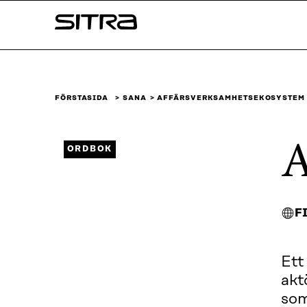
Skip to
Sitra
content
↓
FÖRSTASIDA
SANA
AFFÄRSVERKSAMHETSEKOSYSTEM
A
ORDBOK
F
Ett
akt
som