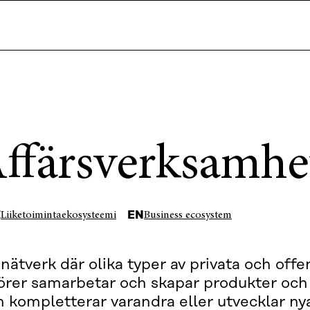
ffärsverksamhe
I
EN
Liiketoimintaekosysteemi
Business ecosystem
 nätverk där olika typer av privata och offe
örer samarbetar och skapar produkter och 
 kompletterar varandra eller utvecklar nya