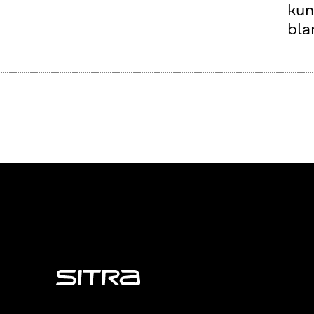
kun
bla
Sitra