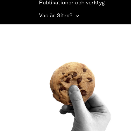
Publikationer och verktyg
Vad är Sitra?
SITRA PÅ SOCIALA MEDIER
LinkedIn
Instagram
YouTube