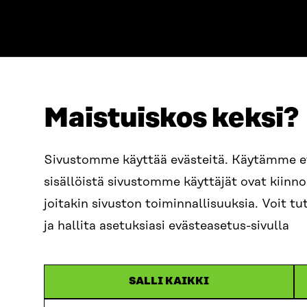
Maistuiskos keksi?
ADRESS
TELEFON
Östersjögatan 11–13, PB 160,
+358 2
Sivustomme käyttää evästeitä. Käytämme 
00181 Helsingfors
sisällöistä sivustomme käyttäjät ovat kiin
E-POST
Ankomstinstruktioner
sitra@s
joitakin sivuston toiminnallisuuksia. Voit 
FÖRETAGS-ID
0202132-3
fornam
ja hallita asetuksiasi evästeasetus-sivulla
SALLI KAIKKI