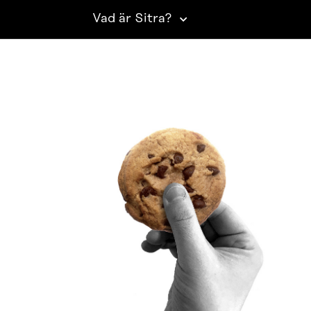
Vad är Sitra?
SITRA PÅ SOCIALA MEDIER
LinkedIn
Instagram
YouTube
ighetsutredning
Beskrivning av handlingsoffentligheten