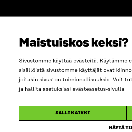
Maistuiskos keksi?
ADRESS
TELEFON
Östersjögatan 11–13, PB 160,
+358 2
Sivustomme käyttää evästeitä. Käytämme 
00181 Helsingfors
sisällöistä sivustomme käyttäjät ovat kiin
E-POST
Ankomstinstruktioner
sitra@s
joitakin sivuston toiminnallisuuksia. Voit 
FÖRETAGS-ID
0202132-3
fornam
ja hallita asetuksiasi evästeasetus-sivulla
SALLI KAIKKI
NÄYTÄ T