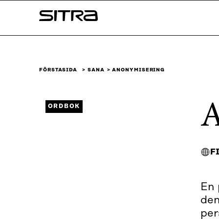
Skip to
Sitra
content
↓
FÖRSTASIDA
SANA
ANONYMISERING
A
ORDBOK
F
En 
den
per