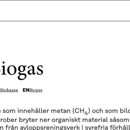
iogas
I
EN
Biokaasu
Biogas
 som innehåller metan (CH
) och som bil
4
rober bryter ner organiskt material såsom
m från avloppsreningsverk i syrefria förhå