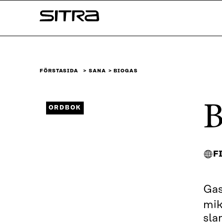
Skip to
Sitra
content
↓
FÖRSTASIDA
SANA
BIOGAS
B
ORDBOK
F
Gas
mik
sla