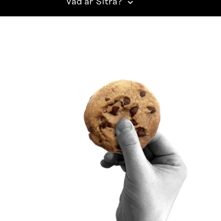
Vad är Sitra?
SITRA PÅ SOCIALA MEDIER
LinkedIn
Instagram
YouTube
ighetsutredning
Beskrivning av handlingsoffentligheten