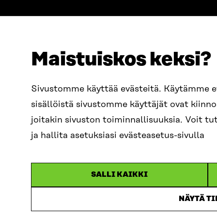
Maistuiskos keksi?
ADRESS
TELEFON
Östersjögatan 11–13, PB 160,
+358 2
Sivustomme käyttää evästeitä. Käytämme 
00181 Helsingfors
sisällöistä sivustomme käyttäjät ovat kiin
E-POST
Ankomstinstruktioner
sitra@s
joitakin sivuston toiminnallisuuksia. Voit 
FÖRETAGS-ID
0202132-3
fornam
ja hallita asetuksiasi evästeasetus-sivulla
SALLI KAIKKI
NÄYTÄ T