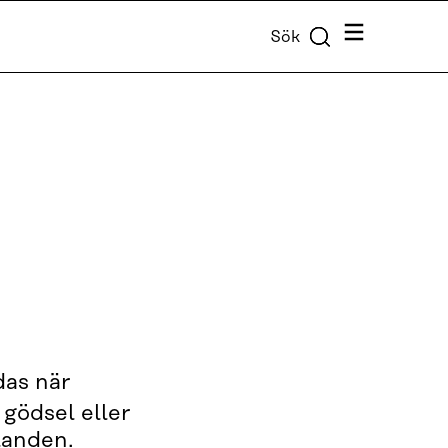
Meny
Sök
das när
 gödsel eller
llanden.