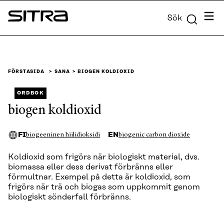
Skip to
Meny
Sök
content
Sitra
↓
FÖRSTASIDA
SANA
BIOGEN KOLDIOXID
ORDBOK
biogen koldioxid
FI
EN
biogeeninen hiilidioksidi
biogenic carbon dioxide
Koldioxid som frigörs när biologiskt material, dvs.
biomassa eller dess derivat förbränns eller
förmultnar. Exempel på detta är koldioxid, som
frigörs när trä och biogas som uppkommit genom
biologiskt sönderfall förbränns.