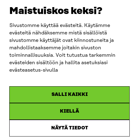
sitra@sitra.fi
Maistuiskos keksi?
fornamn.efternamn@sitra.fi
Sivustomme käyttää evästeitä. Käytämme
evästeitä nähdäksemme mistä sisällöistä
SITRA PÅ SOCIALA MEDIER
sivustomme käyttäjät ovat kiinnostuneita ja
mahdollistaaksemme joitakin sivuston
LinkedIn
toiminnallisuuksia. Voit tutustua tarkemmin
Instagram
evästeiden sisältöön ja hallita asetuksiasi
YouTube
evästeasetus-sivulla
SALLI KAIKKI
Dataskydd
KIELLÄ
Cookieinställningar
Rapporteringskanal
NÄYTÄ TIEDOT
Tillgänglighetsutredning
Beskrivning av handlingsoffentligheten