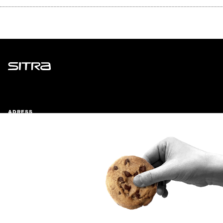
Sitra
ADRESS
Östersjögatan 11–13, PB 160,
00181 Helsingfors
Ankomstinstruktioner
FÖRETAGS-ID
0202132-3
TELEFON
+358 294 618 991
E-POST