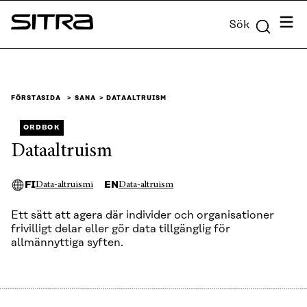
Skip to
Meny
Sök
content
Sitra
↓
FÖRSTASIDA
SANA
DATAALTRUISM
ORDBOK
Dataaltruism
FI
EN
Data-altruismi
Data-altruism
Ett sätt att agera där individer och organisationer
frivilligt delar eller gör data tillgänglig för
allmännyttiga syften.