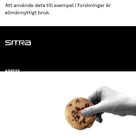
Att använda data till exempel i forskningar är
allmännyttigt bruk.
Sitra
ADRESS
Östersjögatan 11–13, PB 160,
00181 Helsingfors
Ankomstinstruktioner
FÖRETAGS-ID
0202132-3
TELEFON
+358 294 618 991
E-POST