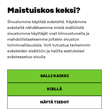
sitra@sitra.fi
Maistuiskos keksi?
fornamn.efternamn@sitra.fi
Sivustomme käyttää evästeitä. Käytämme
evästeitä nähdäksemme mistä sisällöistä
SITRA PÅ SOCIALA MEDIER
sivustomme käyttäjät ovat kiinnostuneita ja
mahdollistaaksemme joitakin sivuston
LinkedIn
toiminnallisuuksia. Voit tutustua tarkemmin
Instagram
evästeiden sisältöön ja hallita asetuksiasi
YouTube
evästeasetus-sivulla
SALLI KAIKKI
Dataskydd
KIELLÄ
Cookieinställningar
Rapporteringskanal
NÄYTÄ TIEDOT
Tillgänglighetsutredning