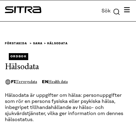
Skip to
Meny
Sök
content
Sitra
↓
FÖRSTASIDA
SANA
HÄLSODATA
ORDBOK
Hälsodata
FI
EN
Terveysdata
Health data
Hälsodata är uppgifter om hälsa: personuppgifter
som rör en persons fysiska eller psykiska hälsa,
inbegripet tillhandahållande av hälso- och
sjukvårdstjänster, vilka ger information om dennes
hälsostatus.