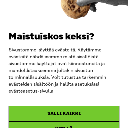
TELEFON
+358 294 618 991
E-POST
sitra@sitra.fi
Maistuiskos keksi?
fornamn.efternamn@sitra.fi
Sivustomme käyttää evästeitä. Käytämme
evästeitä nähdäksemme mistä sisällöistä
SITRA PÅ SOCIALA MEDIER
sivustomme käyttäjät ovat kiinnostuneita ja
mahdollistaaksemme joitakin sivuston
LinkedIn
toiminnallisuuksia. Voit tutustua tarkemmin
Instagram
evästeiden sisältöön ja hallita asetuksiasi
YouTube
evästeasetus-sivulla
SALLI KAIKKI
Dataskydd