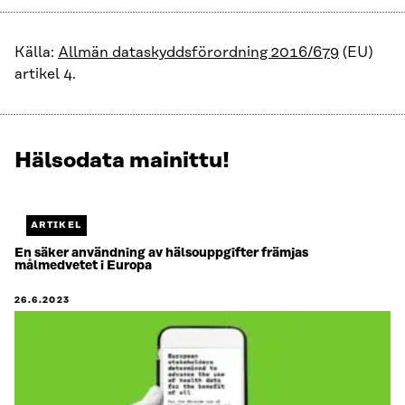
Källa:
Allmän dataskyddsförordning 2016/679
(EU)
artikel 4.
Hälsodata mainittu!
Näytetään
1
/
1.
ARTIKEL
Jäljellä
En säker användning av hälsouppgifter främjas
målmedvetet i Europa
0.
26.6.2023