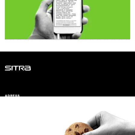
Sitra
ADRESS
Östersjögatan 11–13, PB 160,
00181 Helsingfors
Ankomstinstruktioner
FÖRETAGS-ID
0202132-3