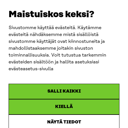
E-POST
sitra@sitra.fi
Maistuiskos keksi?
fornamn.efternamn@sitra.fi
Sivustomme käyttää evästeitä. Käytämme
evästeitä nähdäksemme mistä sisällöistä
SITRA PÅ SOCIALA MEDIER
sivustomme käyttäjät ovat kiinnostuneita ja
mahdollistaaksemme joitakin sivuston
LinkedIn
toiminnallisuuksia. Voit tutustua tarkemmin
Instagram
evästeiden sisältöön ja hallita asetuksiasi
YouTube
evästeasetus-sivulla
SALLI KAIKKI
Dataskydd
KIELLÄ
Cookieinställningar
Rapporteringskanal
NÄYTÄ TIEDOT
Tillgänglighetsutredning