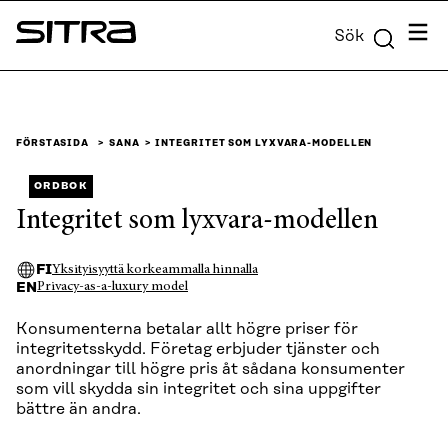
Skip to
Meny
Sök
content
Sitra
↓
FÖRSTASIDA
SANA
INTEGRITET SOM LYXVARA-MODELLEN
ORDBOK
Integritet som lyxvara-modellen
FI
Yksityisyyttä korkeammalla hinnalla
EN
Privacy-as-a-luxury model
Konsumenterna betalar allt högre priser för
integritetsskydd. Företag erbjuder tjänster och
anordningar till högre pris åt sådana konsumenter
som vill skydda sin integritet och sina uppgifter
bättre än andra.