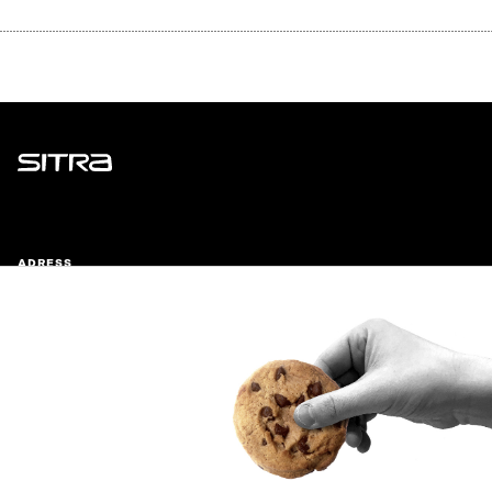
Sitra
ADRESS
Östersjögatan 11–13, PB 160,
00181 Helsingfors
Ankomstinstruktioner
FÖRETAGS-ID
0202132-3
TELEFON
+358 294 618 991