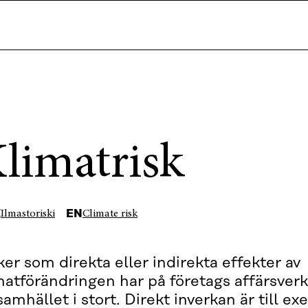
limatrisk
I
EN
Ilmastoriski
Climate risk
ker som direkta eller indirekta effekter av
matförändringen har på företags affärsve
samhället i stort. Direkt inverkan är till e