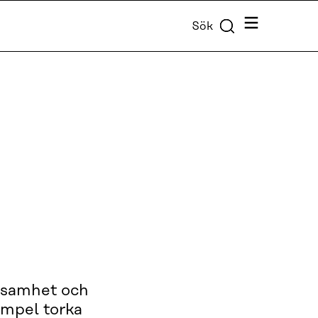
Meny
Sök
rksamhet och
xempel torka