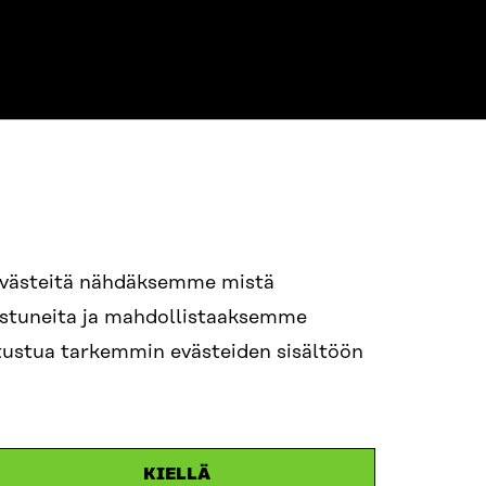
94 618 991
evästeitä nähdäksemme mistä
nostuneita ja mahdollistaaksemme
itra.fi
tutustua tarkemmin evästeiden sisältöön
n.efternamn@sitra.fi
KIELLÄ