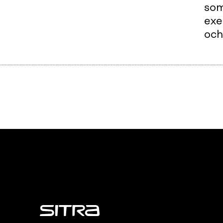
som
exe
och
Sitra