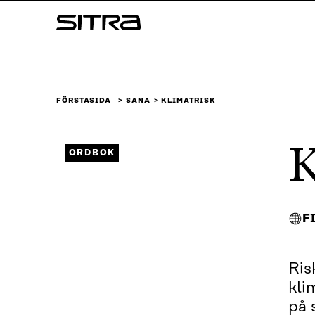
Skip to
Sitra
content
↓
FÖRSTASIDA
SANA
KLIMATRISK
K
ORDBOK
F
Ris
kli
på 