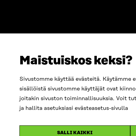
Maistuiskos keksi?
ADRESS
TELEFON
Östersjögatan 11–13, PB 160,
+358 2
Sivustomme käyttää evästeitä. Käytämme 
00181 Helsingfors
sisällöistä sivustomme käyttäjät ovat kiin
E-POST
Ankomstinstruktioner
sitra@s
joitakin sivuston toiminnallisuuksia. Voit 
FÖRETAGS-ID
0202132-3
fornam
ja hallita asetuksiasi evästeasetus-sivulla
SALLI KAIKKI