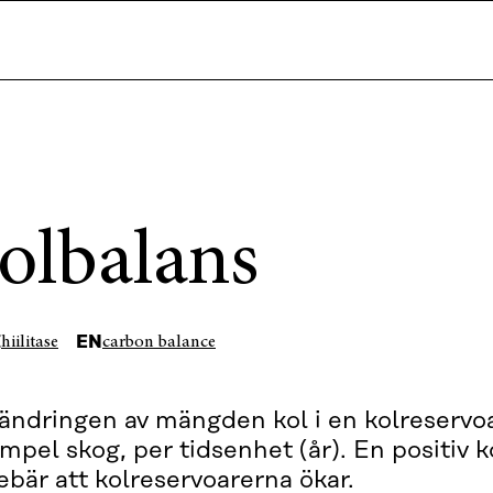
olbalans
I
EN
hiilitase
carbon balance
ändringen av mängden kol i en kolreservoar
mpel skog, per tidsenhet (år). En positiv 
ebär att kolreservoarerna ökar.