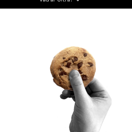
Vad är Sitra?
SITRA PÅ SOCIALA MEDIER
LinkedIn
Instagram
YouTube
ighetsutredning
Beskrivning av handlingsoffentligheten
Sitra’s digitala kommunikation och webbtjänster