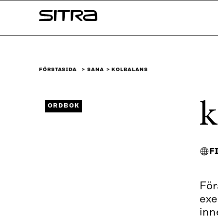
Skip to
Sitra
content
↓
FÖRSTASIDA
SANA
KOLBALANS
k
ORDBOK
F
För
exe
inn