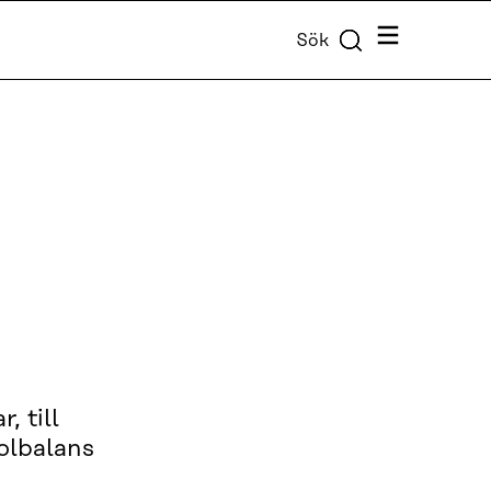
Meny
Sök
, till
kolbalans