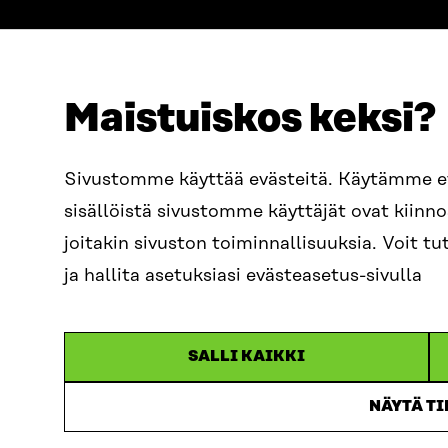
Maistuiskos keksi?
ADRESS
TELEFON
Östersjögatan 11–13, PB 160,
+358 2
Sivustomme käyttää evästeitä. Käytämme 
00181 Helsingfors
sisällöistä sivustomme käyttäjät ovat kiin
E-POST
Ankomstinstruktioner
sitra@s
joitakin sivuston toiminnallisuuksia. Voit 
FÖRETAGS-ID
0202132-3
fornam
ja hallita asetuksiasi evästeasetus-sivulla
SALLI KAIKKI
NÄYTÄ T