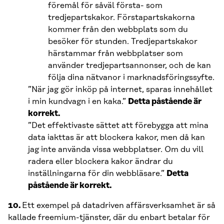
föremål för såväl första- som
tredjepartskakor. Förstapartskakorna
kommer från den webbplats som du
besöker för stunden. Tredjepartskakor
härstammar från webbplatser som
använder tredjepartsannonser, och de kan
följa dina nätvanor i marknadsföringssyfte.
”När jag gör inköp på internet, sparas innehållet
i min kundvagn i en kaka.”
Detta påstående är
korrekt.
”Det effektivaste sättet att förebygga att mina
data iakttas är att blockera kakor, men då kan
jag inte använda vissa webbplatser. Om du vill
radera eller blockera kakor ändrar du
inställningarna för din webbläsare.”
Detta
påstående är korrekt.
10.
Ett exempel på datadriven affärsverksamhet är så
kallade freemium-tjänster, där du enbart betalar för