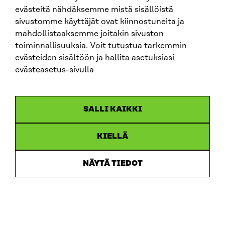
evästeitä nähdäksemme mistä sisällöistä
sivustomme käyttäjät ovat kiinnostuneita ja
mahdollistaaksemme joitakin sivuston
toiminnallisuuksia. Voit tutustua tarkemmin
ARTIKEL
evästeiden sisältöön ja hallita asetuksiasi
evästeasetus-sivulla
Miljöpolitikexperten Kimmo Tiilikainen stärker
Sitras arbete för att främja den cirkulära ekonomin
18.6.2026
SALLI KAIKKI
KIELLÄ
NÄYTÄ TIEDOT