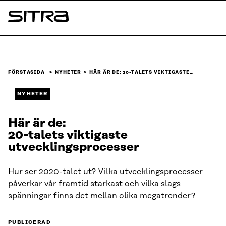
Skip to
content
Sitra
↓
FÖRSTASIDA
NYHETER
HÄR ÄR DE: 20-TALETS VIKTIGASTE…
NYHETER
Här är de:
20-talets viktigaste
utvecklingsprocesser
Hur ser 2020-talet ut? Vilka utvecklingsprocesser
påverkar vår framtid starkast och vilka slags
spänningar finns det mellan olika megatrender?
PUBLICERAD