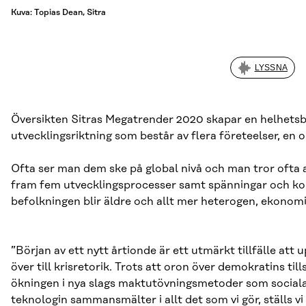
Kuva: Topias Dean, Sitra
LYSSNA
Översikten Sitras Megatrender 2020 skapar en helhetsb
utvecklingsriktning som består av flera företeelser, en
Ofta ser man dem ske på global nivå och man tror ofta a
fram fem utvecklingsprocesser samt spänningar och kop
befolkningen blir äldre och allt mer heterogen, ekonomin
”Början av ett nytt årtionde är ett utmärkt tillfälle att
över till krisretorik. Trots att oron över demokratins til
ökningen i nya slags maktutövningsmetoder som sociala
teknologin sammansmälter i allt det som vi gör, ställs vi