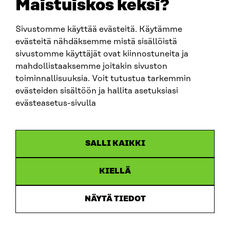
Maistuiskos keksi?
fornamn.efternamn@sitra.fi
Sivustomme käyttää evästeitä. Käytämme
evästeitä nähdäksemme mistä sisällöistä
SITRA PÅ SOCIALA MEDIER
sivustomme käyttäjät ovat kiinnostuneita ja
mahdollistaaksemme joitakin sivuston
LinkedIn
toiminnallisuuksia. Voit tutustua tarkemmin
Instagram
evästeiden sisältöön ja hallita asetuksiasi
YouTube
evästeasetus-sivulla
SALLI KAIKKI
Dataskydd
KIELLÄ
Cookieinställningar
Rapporteringskanal
NÄYTÄ TIEDOT
Tillgänglighetsutredning
Beskrivning av handlingsoffentligheten
Sitra’s digitala kommunikation och webbtjänster