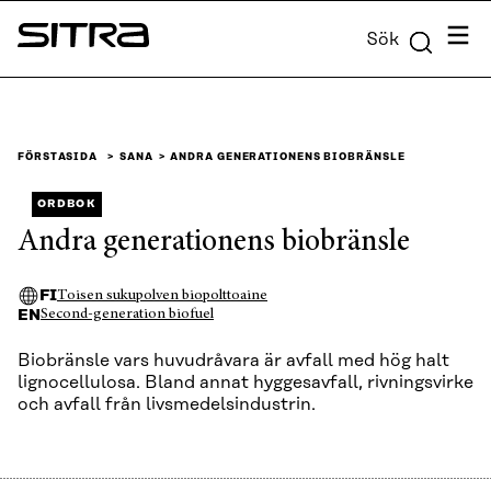
Skip to
Meny
Sök
content
Sitra
↓
FÖRSTASIDA
SANA
ANDRA GENERATIONENS BIOBRÄNSLE
ORDBOK
Andra generationens biobränsle
FI
Toisen sukupolven biopolttoaine
EN
Second-generation biofuel
Biobränsle vars huvudråvara är avfall med hög halt
lignocellulosa. Bland annat hyggesavfall, rivningsvirke
och avfall från livsmedelsindustrin.