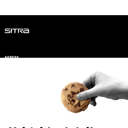
Sitra
ADRESS
Östersjögatan 11–13, PB 160,
00181 Helsingfors
Ankomstinstruktioner
FÖRETAGS-ID
0202132-3
TELEFON
+358 294 618 991
E-POST
sitra@sitra.fi