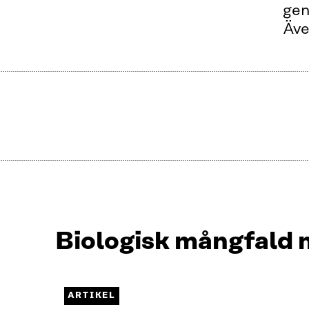
gen
Äve
Biologisk mångfald 
Näytetään
1
/
1.
ARTIKEL