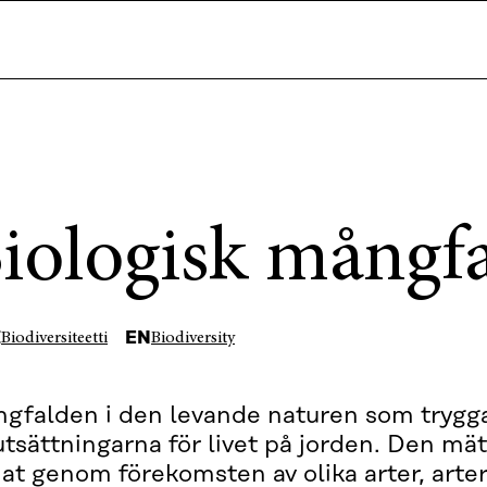
iologisk mångf
I
EN
Biodiversiteetti
Biodiversity
gfalden i den levande naturen som trygg
utsättningarna för livet på jorden. Den mä
at genom förekomsten av olika arter, arte