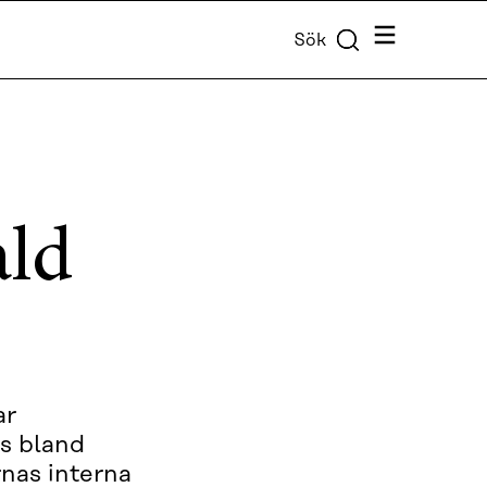
Meny
Sök
ald
ar
ts bland
rnas interna