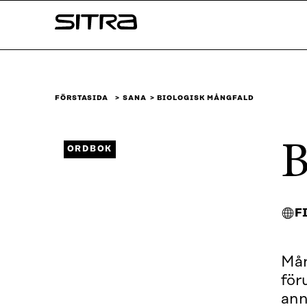
Skip to
Sitra
content
↓
FÖRSTASIDA
SANA
BIOLOGISK MÅNGFALD
B
ORDBOK
F
Mån
för
ann