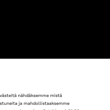
94 618 991
evästeitä nähdäksemme mistä
nostuneita ja mahdollistaaksemme