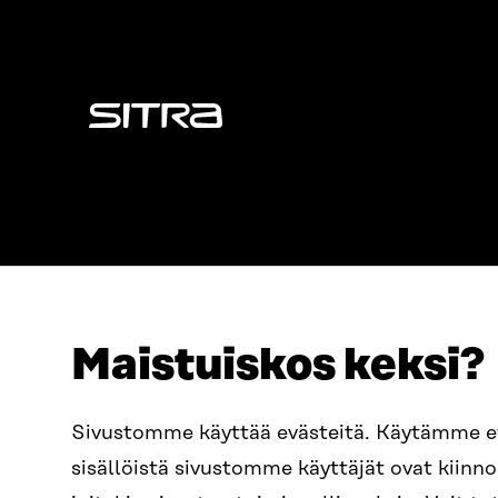
Sitra
Maistuiskos keksi?
ADRESS
TELEFON
Östersjögatan 11–13, PB 160,
+358 2
Sivustomme käyttää evästeitä. Käytämme 
00181 Helsingfors
sisällöistä sivustomme käyttäjät ovat kiin
E-POST
Ankomstinstruktioner