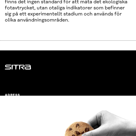
finns det ingen standard för att mäta det ekologiska
fotavtrycket, utan otaliga indikatorer som befinner
sig på ett experimentellt stadium och används för
olika användningsområden.
Sitra
ADRESS
Östersjögatan 11–13, PB 160,
00181 Helsingfors
Ankomstinstruktioner
FÖRETAGS-ID
0202132-3