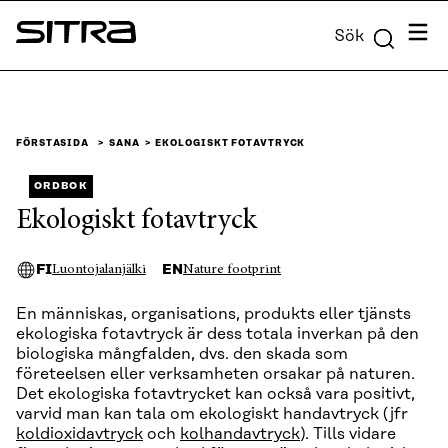
Skip to
Meny
Sök
content
Sitra
↓
FÖRSTASIDA
SANA
EKOLOGISKT FOTAVTRYCK
ORDBOK
Ekologiskt fotavtryck
FI
EN
Luontojalanjälki
Nature footprint
En människas, organisations, produkts eller tjänsts
ekologiska fotavtryck är dess totala inverkan på den
biologiska mångfalden, dvs. den skada som
företeelsen eller verksamheten orsakar på naturen.
Det ekologiska fotavtrycket kan också vara positivt,
varvid man kan tala om ekologiskt handavtryck (jfr
koldioxidavtryck
och
kolhandavtryck
). Tills vidare