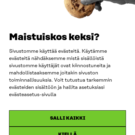
TELEFON
+358 294 618 991
E-POST
sitra@sitra.fi
Maistuiskos keksi?
fornamn.efternamn@sitra.fi
Sivustomme käyttää evästeitä. Käytämme
evästeitä nähdäksemme mistä sisällöistä
SITRA PÅ SOCIALA MEDIER
sivustomme käyttäjät ovat kiinnostuneita ja
mahdollistaaksemme joitakin sivuston
LinkedIn
toiminnallisuuksia. Voit tutustua tarkemmin
Instagram
evästeiden sisältöön ja hallita asetuksiasi
YouTube
evästeasetus-sivulla
SALLI KAIKKI
Dataskydd
KIELLÄ