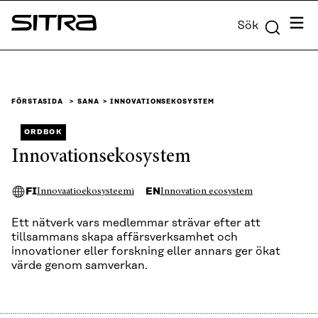
Skip to
Meny
Sök
content
Sitra
↓
FÖRSTASIDA
SANA
INNOVATIONSEKOSYSTEM
ORDBOK
Innovationsekosystem
FI
EN
Innovaatioekosysteemi
Innovation ecosystem
Ett nätverk vars medlemmar strävar efter att
tillsammans skapa affärsverksamhet och
innovationer eller forskning eller annars ger ökat
värde genom samverkan.