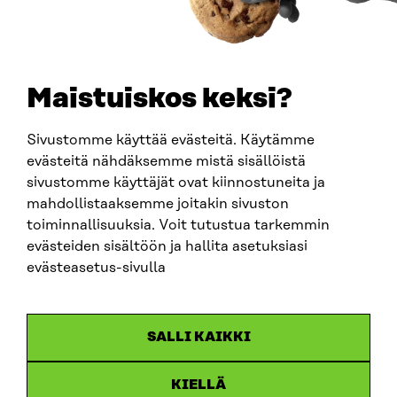
TELEFON
+358 294 618 991
E-POST
sitra@sitra.fi
Maistuiskos keksi?
fornamn.efternamn@sitra.fi
Sivustomme käyttää evästeitä. Käytämme
evästeitä nähdäksemme mistä sisällöistä
SITRA PÅ SOCIALA MEDIER
sivustomme käyttäjät ovat kiinnostuneita ja
mahdollistaaksemme joitakin sivuston
LinkedIn
toiminnallisuuksia. Voit tutustua tarkemmin
Instagram
evästeiden sisältöön ja hallita asetuksiasi
YouTube
evästeasetus-sivulla
SALLI KAIKKI
Dataskydd
KIELLÄ