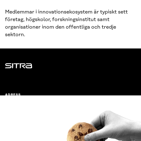
Medlemmar i innovationsekosystem är typiskt sett
företag, högskolor, forskningsinstitut samt
organisationer inom den offentliga och tredje
sektorn.
Sitra
ADRESS
Östersjögatan 11–13, PB 160,
00181 Helsingfors
Ankomstinstruktioner
FÖRETAGS-ID
0202132-3