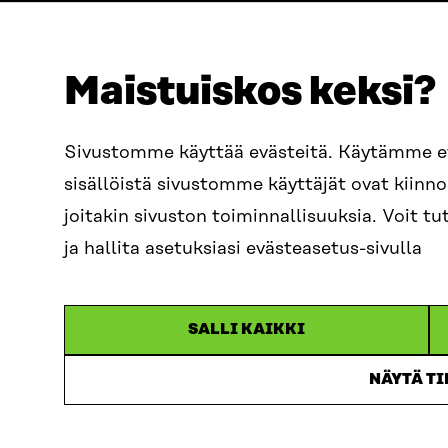
Maistuiskos keksi?
ADRESS
TELEFON
Östersjögatan 11–13, PB 160,
+358 2
Sivustomme käyttää evästeitä. Käytämme 
00181 Helsingfors
sisällöistä sivustomme käyttäjät ovat kiin
E-POST
Ankomstinstruktioner
sitra@s
joitakin sivuston toiminnallisuuksia. Voit 
FÖRETAGS-ID
0202132-3
fornam
ja hallita asetuksiasi evästeasetus-sivulla
SALLI KAIKKI
NÄYTÄ T