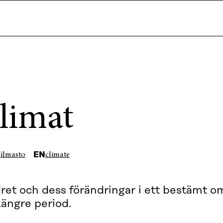
limat
I
EN
ilmasto
climate
ret och dess förändringar i ett bestämt 
längre period.