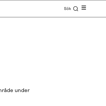
Meny
Sök
område under