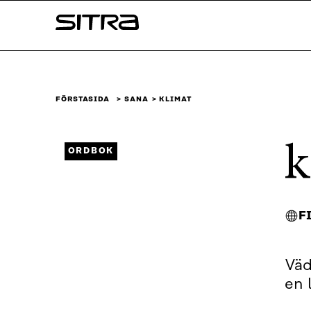
Skip to
Sitra
content
↓
FÖRSTASIDA
SANA
KLIMAT
k
ORDBOK
F
Väd
en 