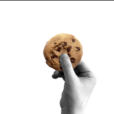
SITRA PÅ SOCIALA MEDIER
LinkedIn
Instagram
YouTube
ighetsutredning
Beskrivning av handlingsoffentligheten
Sitra’s digitala kommunikation och webbtjänster