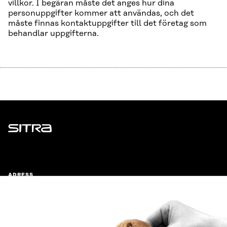
villkor. I begäran måste det anges hur dina
personuppgifter kommer att användas, och det
måste finnas kontaktuppgifter till det företag som
behandlar uppgifterna.
Sitra
ADRESS
Östersjögatan 11–13, PB 160,
00181 Helsingfors
Ankomstinstruktioner
FÖRETAGS-ID