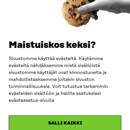
0202132-3
TELEFON
+358 294 618 991
E-POST
sitra@sitra.fi
Maistuiskos keksi?
fornamn.efternamn@sitra.fi
Sivustomme käyttää evästeitä. Käytämme
evästeitä nähdäksemme mistä sisällöistä
SITRA PÅ SOCIALA MEDIER
sivustomme käyttäjät ovat kiinnostuneita ja
mahdollistaaksemme joitakin sivuston
LinkedIn
toiminnallisuuksia. Voit tutustua tarkemmin
Instagram
evästeiden sisältöön ja hallita asetuksiasi
YouTube
evästeasetus-sivulla
SALLI KAIKKI