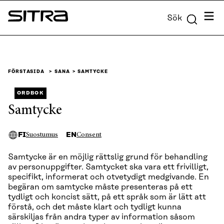
Skip to
Meny
Sök
content
Sitra
↓
FÖRSTASIDA
SANA
SAMTYCKE
ORDBOK
Samtycke
FI
EN
Suostumus
Consent
Samtycke är en möjlig rättslig grund för behandling
av personuppgifter. Samtycket ska vara ett frivilligt,
specifikt, informerat och otvetydigt medgivande. En
begäran om samtycke måste presenteras på ett
tydligt och koncist sätt, på ett språk som är lätt att
förstå, och det måste klart och tydligt kunna
särskiljas från andra typer av information såsom