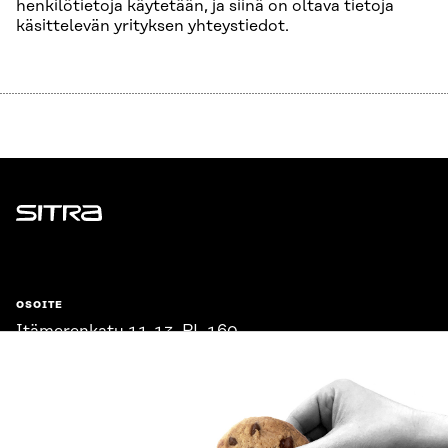
henkilötietoja käytetään, ja siinä on oltava tietoja
käsittelevän yrityksen yhteystiedot.
Sitra
OSOITE
Itämerenkatu 11-13, PL 160,
00181 Helsinki
Saapumisohjeet
Y-TUNNUS
0202132-3