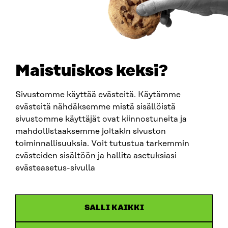
PUHELIN
+358 294 618 991
SÄHKÖPOSTI
etunimi.sukunimi@sitra.fi
sitra@sitra.fi
Maistuiskos keksi?
Sivustomme käyttää evästeitä. Käytämme
SITRA SOSIAALISESSA MEDIASSA
evästeitä nähdäksemme mistä sisällöistä
sivustomme käyttäjät ovat kiinnostuneita ja
LinkedIn
mahdollistaaksemme joitakin sivuston
Instagram
toiminnallisuuksia. Voit tutustua tarkemmin
YouTube
evästeiden sisältöön ja hallita asetuksiasi
evästeasetus-sivulla
Sitra 2025
SALLI KAIKKI