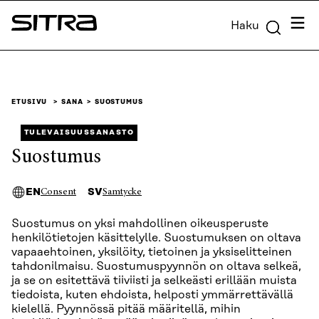
Siirry
Valik
Haku
suoraan
Sitra
sisältöön
↓
ETUSIVU
SANA
SUOSTUMUS
TULEVAISUUSSANASTO
Suostumus
EN
SV
Consent
Samtycke
Suostumus on yksi mahdollinen oikeusperuste
henkilötietojen käsittelylle. Suostumuksen on oltava
vapaaehtoinen, yksilöity, tietoinen ja yksiselitteinen
tahdonilmaisu. Suostumuspyynnön on oltava selkeä,
ja se on esitettävä tiiviisti ja selkeästi erillään muista
tiedoista, kuten ehdoista, helposti ymmärrettävällä
kielellä. Pyynnössä pitää määritellä, mihin