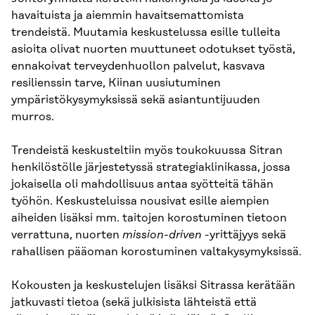
havaituista ja aiemmin havaitsemattomista
trendeistä. Muutamia keskustelussa esille tulleita
asioita olivat nuorten muuttuneet odotukset työstä,
ennakoivat terveydenhuollon palvelut, kasvava
resilienssin tarve, Kiinan uusiutuminen
ympäristökysymyksissä sekä asiantuntijuuden
murros.
Trendeistä keskusteltiin myös toukokuussa Sitran
henkilöstölle järjestetyssä strategiaklinikassa, jossa
jokaisella oli mahdollisuus antaa syötteitä tähän
työhön. Keskusteluissa nousivat esille aiempien
aiheiden lisäksi mm. taitojen korostuminen tietoon
verrattuna, nuorten
mission-driven
-yrittäjyys sekä
rahallisen pääoman korostuminen valtakysymyksissä.
Kokousten ja keskustelujen lisäksi Sitrassa kerätään
jatkuvasti tietoa (sekä julkisista lähteistä että