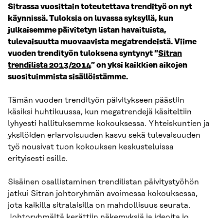
Sitrassa vuosittain toteutettava trendityö on nyt
käynnissä. Tuloksia on luvassa syksyllä, kun
julkaisemme päivitetyn listan havaituista,
tulevaisuutta muovaavista megatrendeistä. Viime
vuoden trendityön tuloksena syntynyt ”
Sitran
trendilista 2013/2014
” on yksi kaikkien aikojen
suosituimmista sisällöistämme.
Tämän vuoden trendityön päivitykseen päästiin
käsiksi huhtikuussa, kun megatrendejä käsiteltiin
lyhyesti hallituksemme kokouksessa. Yhteiskuntien ja
yksilöiden eriarvoisuuden kasvu sekä tulevaisuuden
työ nousivat tuon kokouksen keskusteluissa
erityisesti esille.
Sisäinen osallistaminen trendilistan päivitystyöhön
jatkui Sitran johtoryhmän avoimessa kokouksessa,
jota kaikilla sitralaisilla on mahdollisuus seurata.
Johtoryhmältä kerättiin näkemyksiä ja ideoita jo