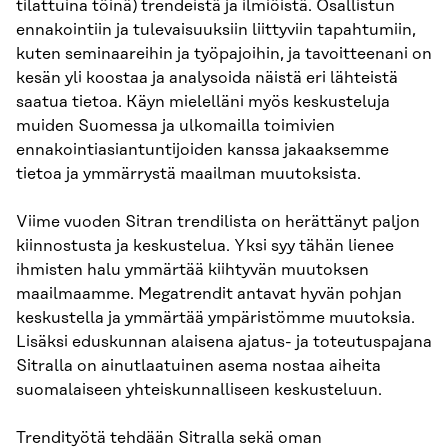
tilattuina töinä) trendeistä ja ilmiöistä. Osallistun
ennakointiin ja tulevaisuuksiin liittyviin tapahtumiin,
kuten seminaareihin ja työpajoihin, ja tavoitteenani on
kesän yli koostaa ja analysoida näistä eri lähteistä
saatua tietoa. Käyn mielelläni myös keskusteluja
muiden Suomessa ja ulkomailla toimivien
ennakointiasiantuntijoiden kanssa jakaaksemme
tietoa ja ymmärrystä maailman muutoksista.
Viime vuoden Sitran trendilista on herättänyt paljon
kiinnostusta ja keskustelua. Yksi syy tähän lienee
ihmisten halu ymmärtää kiihtyvän muutoksen
maailmaamme. Megatrendit antavat hyvän pohjan
keskustella ja ymmärtää ympäristömme muutoksia.
Lisäksi eduskunnan alaisena ajatus- ja toteutuspajana
Sitralla on ainutlaatuinen asema nostaa aiheita
suomalaiseen yhteiskunnalliseen keskusteluun.
Trendityötä tehdään Sitralla sekä oman