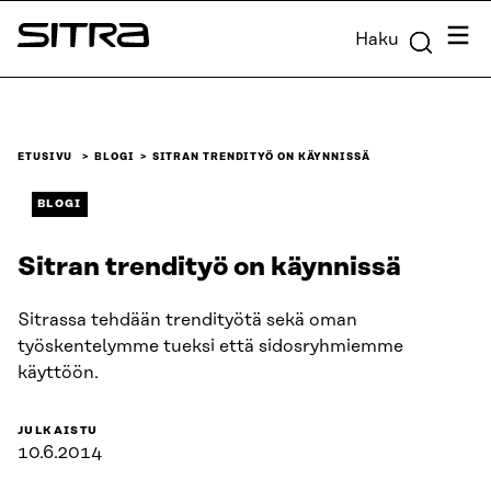
Siirry
Valik
Haku
suoraan
Sitra
sisältöön
↓
ETUSIVU
BLOGI
SITRAN TRENDITYÖ ON KÄYNNISSÄ
BLOGI
Sitran trendityö on käynnissä
Sitrassa tehdään trendityötä sekä oman
työskentelymme tueksi että sidosryhmiemme
käyttöön.
JULKAISTU
10.6.2014