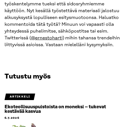
työskentelymme tueksi että sidosryhmiemme
käyttöön. Nyt kesällä työstettävä materiaali jalostuu
alkusyksystä lopulliseen esitysmuotoonsa. Haluatko
kommentoida tätä työtä? Minuun voi vapaasti olla
yhteydessä puhelimitse, sähköpostitse tai esim.
Twitterissä (
@ernestoharti
) mihin tahansa trendeihin
liittyvissä asioissa. Vastaan mielelläni kysymyksiin.
Tutustu myös
ARTIKKELI
Ekoteollisuuspuistoista on moneksi – tukevat
kestävää kasvua
6.7.2026