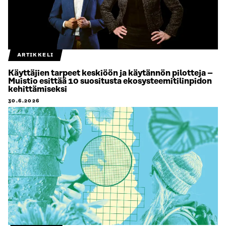
ARTIKKELI
Käyttäjien tarpeet keskiöön ja käytännön pilotteja –
Muistio esittää 10 suositusta ekosysteemitilinpidon
kehittämiseksi
30.6.2026