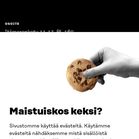
OSOITE
Itämerenkatu 11-13, PL 160,
00181 Helsinki
Saapumisohjeet
Y-TUNNUS
0202132-3
PUHELIN
+358 294 618 991
SÄHKÖPOSTI
etunimi.sukunimi@sitra.fi
sitra@sitra.fi
Maistuiskos keksi?
Sivustomme käyttää evästeitä. Käytämme
SITRA SOSIAALISESSA MEDIASSA
evästeitä nähdäksemme mistä sisällöistä