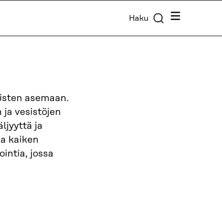
Valikko
Haku
oisten asemaan.
 ja vesistöjen
ljyyttä ja
sa kaiken
ointia, jossa