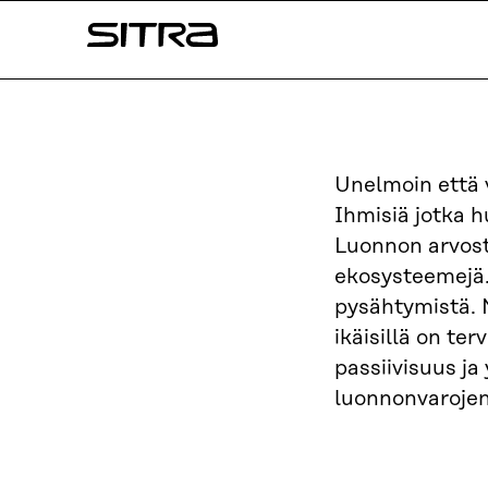
Siirry
Sitra
suoraan
sisältöön
↓
Unelmoin että
Ihmisiä jotka h
Luonnon arvostu
ekosysteemejä. 
pysähtymistä. 
ikäisillä on ter
passiivisuus ja
luonnonvarojen