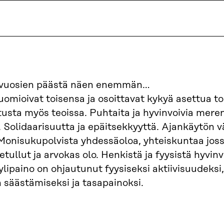
 vuosien päästä näen enemmän…
uomioivat toisensa ja osoittavat kykyä asettua t
sta myös teoissa. Puhtaita ja hyvinvoivia meren
Solidaarisuutta ja epäitsekkyyttä. Ajankäytön vä
Monisukupolvista yhdessäoloa, yhteiskuntaa jos
vetullut ja arvokas olo. Henkistä ja fyysistä hyvinv
 ylipaino on ohjautunut fyysiseksi aktiivisuudeksi,
 säästämiseksi ja tasapainoksi.