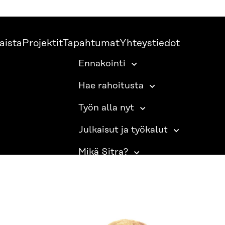
aista
Projektit
Tapahtumat
Yhteystiedot
Ennakointi
Hae rahoitusta
Työn alla nyt
Julkaisut ja työkalut
Mikä Sitra?
SITRA SOSIAALISESSA MEDIASSA