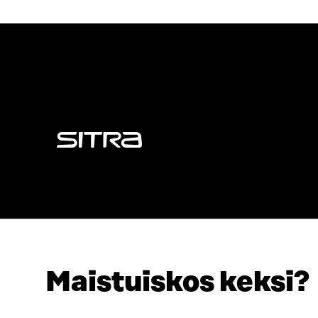
Sitra
Maistuiskos keksi?
OSOITE
PUHELIN