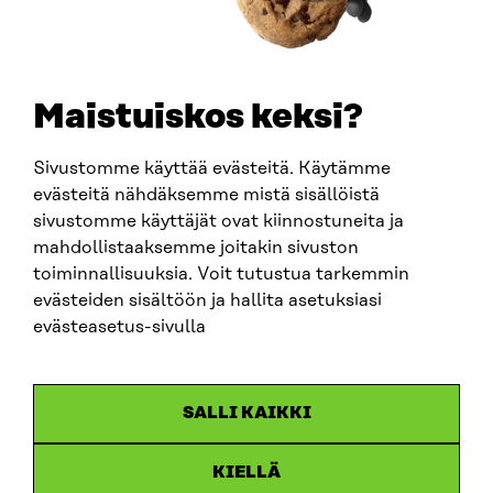
+358 294 618 991
SÄHKÖPOSTI
etunimi.sukunimi@sitra.fi
sitra@sitra.fi
Maistuiskos keksi?
Sivustomme käyttää evästeitä. Käytämme
SITRA SOSIAALISESSA MEDIASSA
evästeitä nähdäksemme mistä sisällöistä
sivustomme käyttäjät ovat kiinnostuneita ja
LinkedIn
mahdollistaaksemme joitakin sivuston
Instagram
toiminnallisuuksia. Voit tutustua tarkemmin
YouTube
evästeiden sisältöön ja hallita asetuksiasi
evästeasetus-sivulla
Sitra 2025
SALLI KAIKKI
Tietosuoja
KIELLÄ
Evästeasetukset