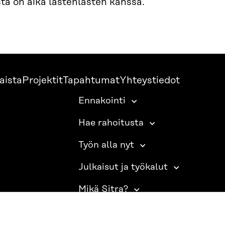
sta on aika lastenlasten kanssa.
aista
Projektit
Tapahtumat
Yhteystiedot
Ennakointi
Hae rahoitusta
Työn alla nyt
Julkaisut ja työkalut
Mikä Sitra?