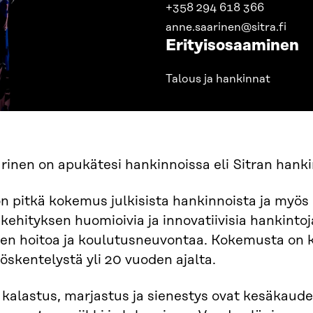
+358 294 618 366
anne.saarinen@sitra.fi
Erityisosaaminen
Talous ja hankinnat
inen on apukätesi hankinnoissa eli Sitran hanki
n pitkä kokemus julkisista hankinnoista ja myös i
kehityksen huomioivia ja innovatiivisia hankinto
den hoitoa ja koulutusneuvontaa. Kokemusta on 
yöskentelystä yli 20 vuoden ajalta.
 kalastus, marjastus ja sienestys ovat kesäkaude