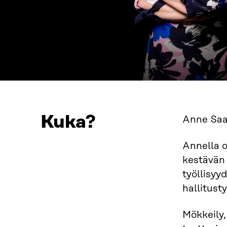
Kuka?
Anne Saar
Annella o
kestävän 
työllisyy
hallitust
Mökkeily,