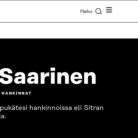
Valikko
Haku
Saarinen
A HANKINNAT
ukätesi hankinnoissa eli Sitran
a.