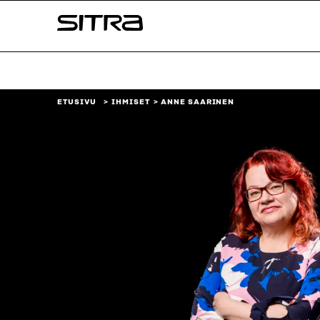
Siirry
Sitra
suoraan
sisältöön
↓
ETUSIVU
IHMISET
ANNE SAARINEN