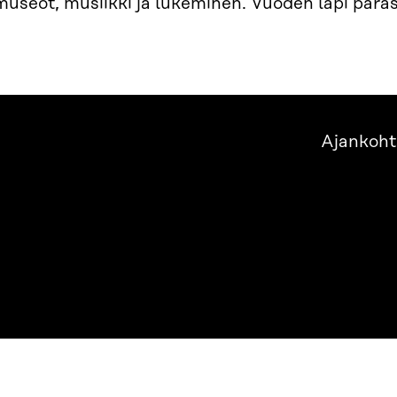
 museot, musiikki ja lukeminen. Vuoden läpi para
Ajankoht