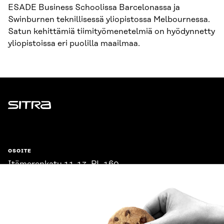
ESADE Business Schoolissa Barcelonassa ja
Swinburnen teknillisessä yliopistossa Melbournessa.
Satun kehittämiä tiimityömenetelmiä on hyödynnetty
yliopistoissa eri puolilla maailmaa.
Sitra
OSOITE
Itämerenkatu 11-13, PL 160,
00181 Helsinki
Saapumisohjeet
Y-TUNNUS
0202132-3