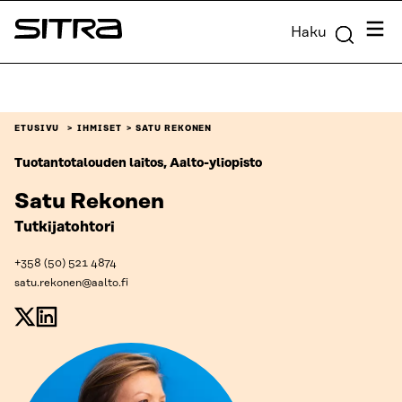
Siirry
Valik
Haku
suoraan
Sitra
sisältöön
↓
ETUSIVU
IHMISET
SATU REKONEN
Tuotantotalouden laitos, Aalto-yliopisto
Satu Rekonen
Tutkijatohtori
+358 (50) 521 4874
satu.rekonen@aalto.fi