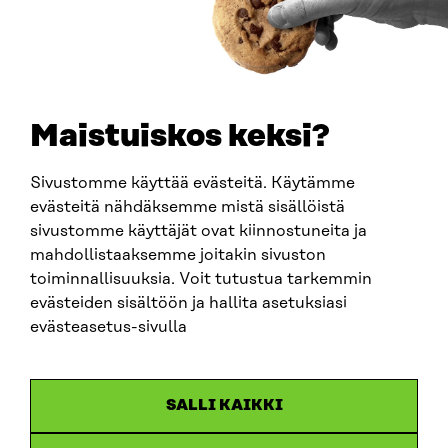
PUHELIN
+358 294 618 991
SÄHKÖPOSTI
etunimi.sukunimi@sitra.fi
sitra@sitra.fi
Maistuiskos keksi?
Sivustomme käyttää evästeitä. Käytämme
SITRA SOSIAALISESSA MEDIASSA
evästeitä nähdäksemme mistä sisällöistä
sivustomme käyttäjät ovat kiinnostuneita ja
LinkedIn
mahdollistaaksemme joitakin sivuston
Instagram
toiminnallisuuksia. Voit tutustua tarkemmin
YouTube
evästeiden sisältöön ja hallita asetuksiasi
evästeasetus-sivulla
Sitra 2025
SALLI KAIKKI