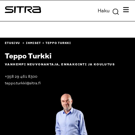
Siirry
Valik
Haku
suoraan
Sitra
sisältöön
↓
ETUSIVU
IHMISET
TEPPO TURKKI
Teppo Turkki
VANHEMPI NEUVONANTAJA, ENNAKOINTI JA KOULUTUS
+358 29 461 8300
teppo.turkki@sitra.fi