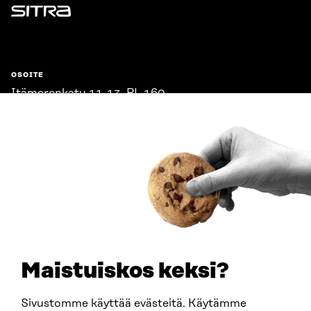
Sitra
OSOITE
Itämerenkatu 11-13, PL 160,
00181 Helsinki
Saapumisohjeet
Y-TUNNUS
0202132-3
PUHELIN
+358 294 618 991
SÄHKÖPOSTI
etunimi.sukunimi@sitra.fi
sitra@sitra.fi
Maistuiskos keksi?
Sivustomme käyttää evästeitä. Käytämme