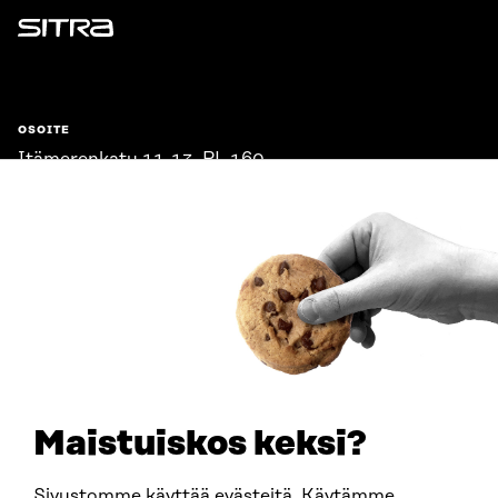
Sitra
OSOITE
Itämerenkatu 11-13, PL 160,
00181 Helsinki
Saapumisohjeet
Y-TUNNUS
0202132-3
PUHELIN
+358 294 618 991
SÄHKÖPOSTI
etunimi.sukunimi@sitra.fi
sitra@sitra.fi
Maistuiskos keksi?
Sivustomme käyttää evästeitä. Käytämme