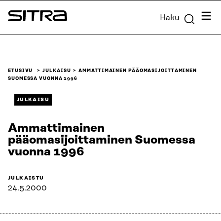
Siirry
Valik
Haku
suoraan
Sitra
sisältöön
↓
ETUSIVU
JULKAISU
AMMATTIMAINEN PÄÄOMASIJOITTAMINEN
SUOMESSA VUONNA 1996
JULKAISU
Ammattimainen
pääomasijoittaminen Suomessa
vuonna 1996
JULKAISTU
24.5.2000