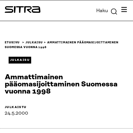
Siirry
Valik
Haku
suoraan
Sitra
sisältöön
↓
ETUSIVU
JULKAISU
AMMATTIMAINEN PÄÄOMASIJOITTAMINEN
SUOMESSA VUONNA 1998
JULKAISU
Ammattimainen
pääomasijoittaminen Suomessa
vuonna 1998
JULKAISTU
24.5.2000