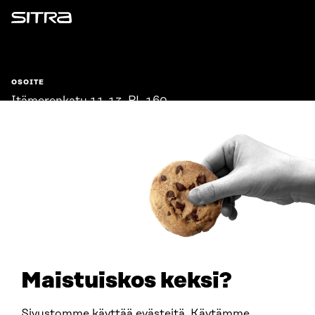
Sitra
OSOITE
Itämerenkatu 11-13, PL 160,
00181 Helsinki
Saapumisohjeet
Y-TUNNUS
0202132-3
PUHELIN
+358 294 618 991
SÄHKÖPOSTI
etunimi.sukunimi@sitra.fi
sitra@sitra.fi
Maistuiskos keksi?
Sivustomme käyttää evästeitä. Käytämme