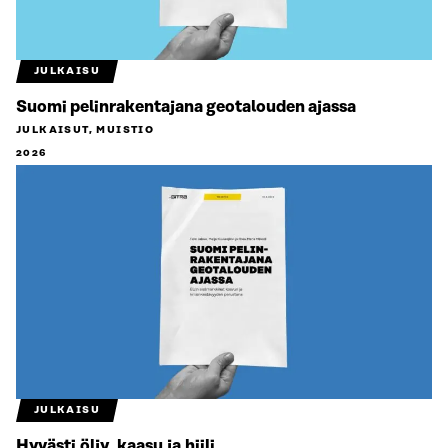
JULKAISU
Suomi pelinrakentajana geotalouden ajassa
JULKAISUT, MUISTIO
2026
JULKAISU
Hyvästi öljy, kaasu ja hiili