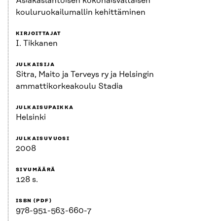
Asiakaslähtöisen kokonaisvaltaisen
kouluruokailumallin kehittäminen
KIRJOITTAJAT
I. Tikkanen
JULKAISIJA
Sitra, Maito ja Terveys ry ja Helsingin
ammattikorkeakoulu Stadia
JULKAISUPAIKKA
Helsinki
JULKAISUVUOSI
2008
SIVUMÄÄRÄ
128 s.
ISBN (PDF)
978-951-563-660-7