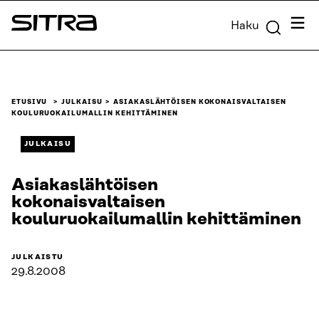
Siirry
Valik
Haku
suoraan
Sitra
sisältöön
↓
ETUSIVU
JULKAISU
ASIAKASLÄHTÖISEN KOKONAISVALTAISEN
KOULURUOKAILUMALLIN KEHITTÄMINEN
JULKAISU
Asiakaslähtöisen
kokonaisvaltaisen
kouluruokailumallin kehittäminen
JULKAISTU
29.8.2008