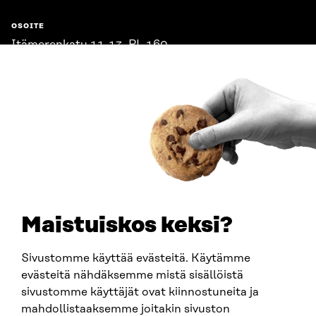
OSOITE
Itämerenkatu 11-13, PL 160,
00181 Helsinki
Saapumisohjeet
Y-TUNNUS
0202132-3
PUHELIN
+358 294 618 991
SÄHKÖPOSTI
etunimi.sukunimi@sitra.fi
sitra@sitra.fi
Maistuiskos keksi?
Sivustomme käyttää evästeitä. Käytämme
SITRA SOSIAALISESSA MEDIASSA
evästeitä nähdäksemme mistä sisällöistä
sivustomme käyttäjät ovat kiinnostuneita ja
LinkedIn
mahdollistaaksemme joitakin sivuston