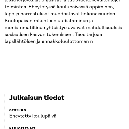
jossa kirjoittajat ohjasivat ja tutkivat kokeilukoulujen
toimintaa. Eheytetyssä koulupäivässä oppiminen,
lepo ja harrastukset muodostavat kokonaisuuden.
Koulupäivän rakenteen uudistaminen ja
moniammatillinen yhteistyö avaavat mahdollisuuksia
sosiaalisen kasvun tukemiseen. Teos tarjoaa
lapsilähtöisen ja ennakkoluulottoman n
Julkaisun tiedot
OTSIKKO
Eheytetty koulupäivä
KIRJOITTAJAT