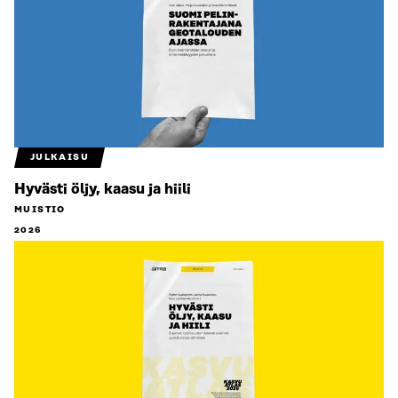
JULKAISU
Hyvästi öljy, kaasu ja hiili
MUISTIO
2026