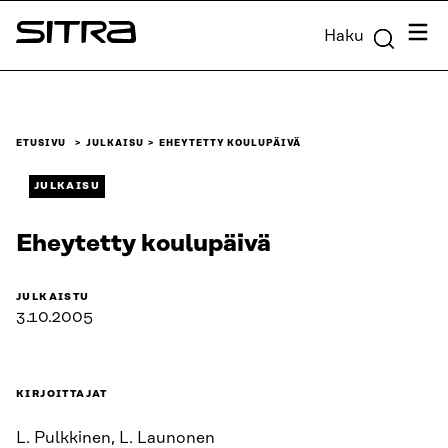
Siirry
Valik
Haku
suoraan
Sitra
sisältöön
↓
ETUSIVU
JULKAISU
EHEYTETTY KOULUPÄIVÄ
JULKAISU
Eheytetty koulupäivä
JULKAISTU
3.10.2005
KIRJOITTAJAT
L. Pulkkinen, L. Launonen