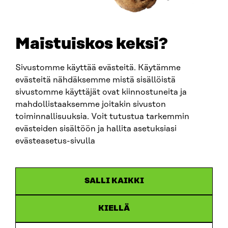
SÄHKÖPOSTI
etunimi.sukunimi@sitra.fi
sitra@sitra.fi
Maistuiskos keksi?
Sivustomme käyttää evästeitä. Käytämme
SITRA SOSIAALISESSA MEDIASSA
evästeitä nähdäksemme mistä sisällöistä
sivustomme käyttäjät ovat kiinnostuneita ja
LinkedIn
mahdollistaaksemme joitakin sivuston
Instagram
toiminnallisuuksia. Voit tutustua tarkemmin
YouTube
evästeiden sisältöön ja hallita asetuksiasi
evästeasetus-sivulla
Sitra 2025
SALLI KAIKKI
Tietosuoja
KIELLÄ
Evästeasetukset
Ilmoituskanava