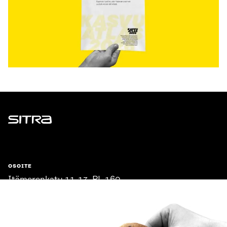
Sitra
OSOITE
Itämerenkatu 11-13, PL 160,
00181 Helsinki
Saapumisohjeet
Y-TUNNUS
0202132-3