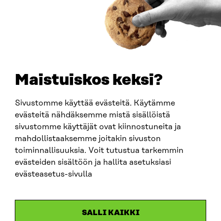
PUHELIN
+358 294 618 991
SÄHKÖPOSTI
etunimi.sukunimi@sitra.fi
sitra@sitra.fi
Maistuiskos keksi?
Sivustomme käyttää evästeitä. Käytämme
SITRA SOSIAALISESSA MEDIASSA
evästeitä nähdäksemme mistä sisällöistä
sivustomme käyttäjät ovat kiinnostuneita ja
LinkedIn
mahdollistaaksemme joitakin sivuston
Instagram
toiminnallisuuksia. Voit tutustua tarkemmin
YouTube
evästeiden sisältöön ja hallita asetuksiasi
evästeasetus-sivulla
Sitra 2025
SALLI KAIKKI