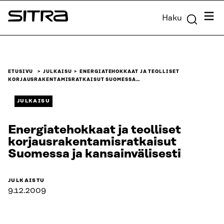
Siirry
Valik
Haku
suoraan
Sitra
sisältöön
↓
ETUSIVU
JULKAISU
ENERGIATEHOKKAAT JA TEOLLISET
KORJAUSRAKENTAMISRATKAISUT SUOMESSA…
JULKAISU
Energiatehokkaat ja teolliset
korjausrakentamisratkaisut
Suomessa ja kansainvälisesti
JULKAISTU
9.12.2009