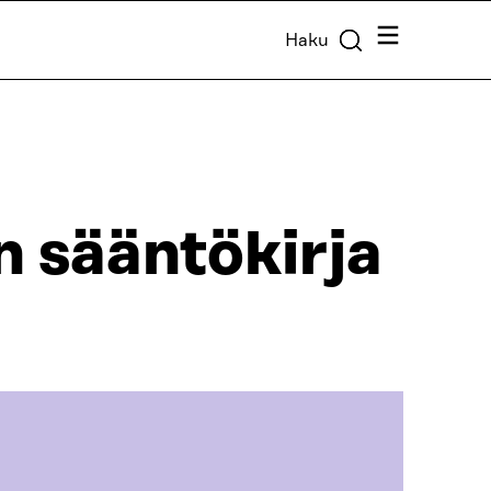
Valikko
Haku
 sääntökirja