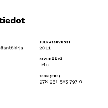
tiedot
JULKAISUVUOSI
ääntökirja
2011
SIVUMÄÄRÄ
16 s.
ISBN (PDF)
978-951-563-797-0