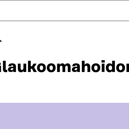
A
laukoomahoidon