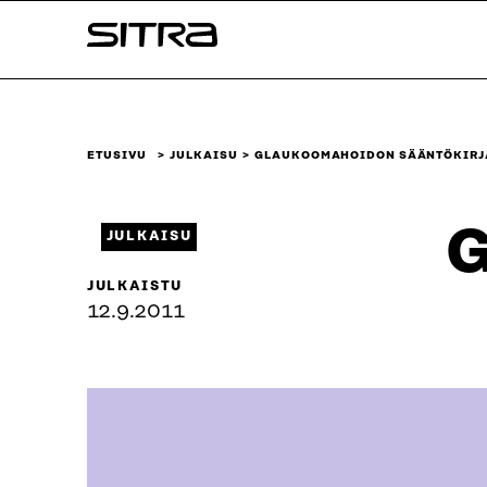
Siirry
Sitra
suoraan
sisältöön
↓
ETUSIVU
JULKAISU
GLAUKOOMAHOIDON SÄÄNTÖKIRJ
G
JULKAISU
JULKAISTU
12.9.2011