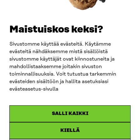
+358 294 618 991
SÄHKÖPOSTI
etunimi.sukunimi@sitra.fi
sitra@sitra.fi
Maistuiskos keksi?
Sivustomme käyttää evästeitä. Käytämme
SITRA SOSIAALISESSA MEDIASSA
evästeitä nähdäksemme mistä sisällöistä
sivustomme käyttäjät ovat kiinnostuneita ja
LinkedIn
mahdollistaaksemme joitakin sivuston
Instagram
toiminnallisuuksia. Voit tutustua tarkemmin
YouTube
evästeiden sisältöön ja hallita asetuksiasi
evästeasetus-sivulla
Sitra 2025
SALLI KAIKKI
Tietosuoja
KIELLÄ
Evästeasetukset