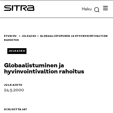
Siirry
Valik
Haku
suoraan
Sitra
sisältöön
↓
ETUSIVU
JULKAISU
GLOBAALISTUMINEN JA HYVINVOINTIVALTION
RAHOITUS
JULKAISU
Globaalistuminen ja
hyvinvointivaltion rahoitus
JULKAISTU
24.5.2000
KIRJOITTAJAT