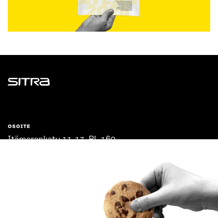
Sitra
OSOITE
Itämerenkatu 11-13, PL 160,
00181 Helsinki
Saapumisohjeet
Y-TUNNUS
0202132-3
PUHELIN