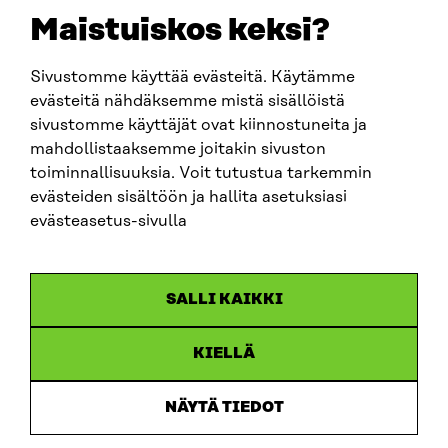
sitra@sitra.fi
Maistuiskos keksi?
Sivustomme käyttää evästeitä. Käytämme
SITRA SOSIAALISESSA MEDIASSA
evästeitä nähdäksemme mistä sisällöistä
sivustomme käyttäjät ovat kiinnostuneita ja
LinkedIn
mahdollistaaksemme joitakin sivuston
Instagram
toiminnallisuuksia. Voit tutustua tarkemmin
YouTube
evästeiden sisältöön ja hallita asetuksiasi
evästeasetus-sivulla
Sitra 2025
SALLI KAIKKI
Tietosuoja
KIELLÄ
Evästeasetukset
Ilmoituskanava
NÄYTÄ TIEDOT
Saavutettavuusseloste
Asiakirjajulkisuus