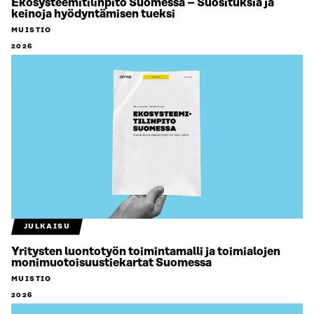
Ekosysteemitilinpito Suomessa – Suosituksia ja
keinoja hyödyntämisen tueksi
MUISTIO
2026
JULKAISU
Yritysten luontotyön toimintamalli ja toimialojen
monimuotoisuustiekartat Suomessa
MUISTIO
2026