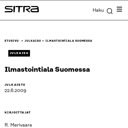
Siirry
Valik
Haku
suoraan
Sitra
sisältöön
↓
ETUSIVU
JULKAISU
ILMASTOINTIALA SUOMESSA
JULKAISU
Ilmastointiala Suomessa
JULKAISTU
22.6.2009
KIRJOITTAJAT
R. Merivaara