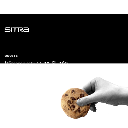
Sitra
OSOITE
Itämerenkatu 11-13, PL 160,
00181 Helsinki
Saapumisohjeet
Y-TUNNUS
0202132-3
PUHELIN
+358 294 618 991
SÄHKÖPOSTI
etunimi.sukunimi@sitra.fi