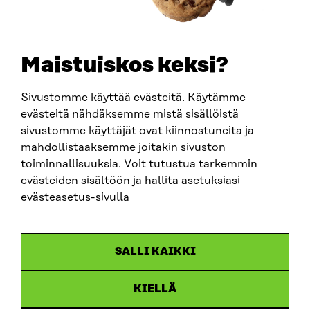
+358 294 618 991
SÄHKÖPOSTI
etunimi.sukunimi@sitra.fi
sitra@sitra.fi
Maistuiskos keksi?
Sivustomme käyttää evästeitä. Käytämme
SITRA SOSIAALISESSA MEDIASSA
evästeitä nähdäksemme mistä sisällöistä
sivustomme käyttäjät ovat kiinnostuneita ja
LinkedIn
mahdollistaaksemme joitakin sivuston
Instagram
toiminnallisuuksia. Voit tutustua tarkemmin
YouTube
evästeiden sisältöön ja hallita asetuksiasi
evästeasetus-sivulla
Sitra 2025
SALLI KAIKKI
Tietosuoja
KIELLÄ
Evästeasetukset