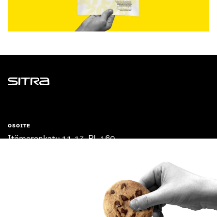
Sitra
OSOITE
Itämerenkatu 11-13, PL 160,
00181 Helsinki
Saapumisohjeet
Y-TUNNUS
0202132-3
PUHELIN