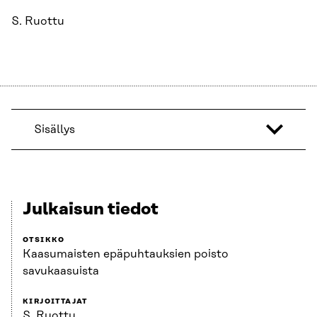
S. Ruottu
Sisällys
Julkaisun tiedot
OTSIKKO
Kaasumaisten epäpuhtauksien poisto
savukaasuista
KIRJOITTAJAT
S. Ruottu