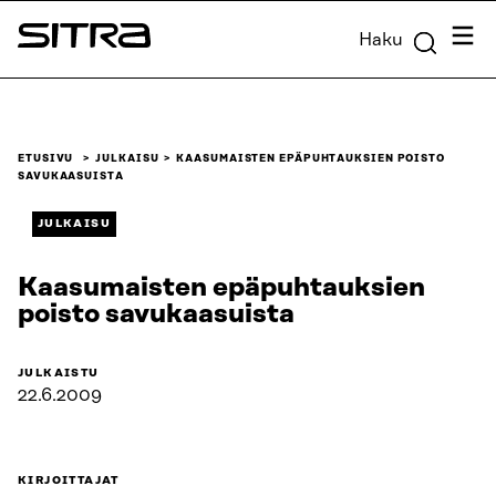
Siirry
Valik
Haku
suoraan
Sitra
sisältöön
↓
ETUSIVU
JULKAISU
KAASUMAISTEN EPÄPUHTAUKSIEN POISTO
SAVUKAASUISTA
JULKAISU
Kaasumaisten epäpuhtauksien
poisto savukaasuista
JULKAISTU
22.6.2009
KIRJOITTAJAT