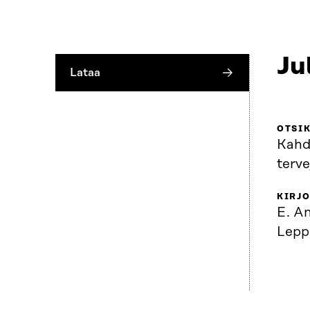
Ju
Lataa
OTSI
Kahd
terv
KIRJO
E. An
Lepp