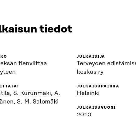
lkaisun tiedot
KKO
JULKAISIJA
eksan tienviittaa
Terveyden edistämis
eyteen
keskus ry
ITTAJAT
JULKAISUPAIKKA
tila, S. Kurunmäki, A.
Helsinki
änen, S.-M. Salomäki
JULKAISUVUOSI
2010