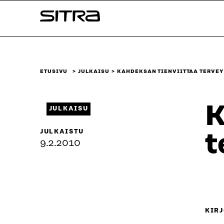
Siirry
Sitra
suoraan
sisältöön
↓
ETUSIVU
JULKAISU
KAHDEKSAN TIENVIITTAA TERVE
K
JULKAISU
JULKAISTU
t
9.2.2010
KIRJ