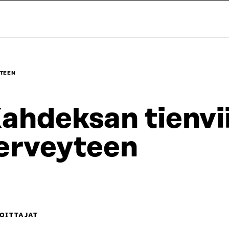
YTEEN
ahdeksan tienvi
erveyteen
OITTAJAT