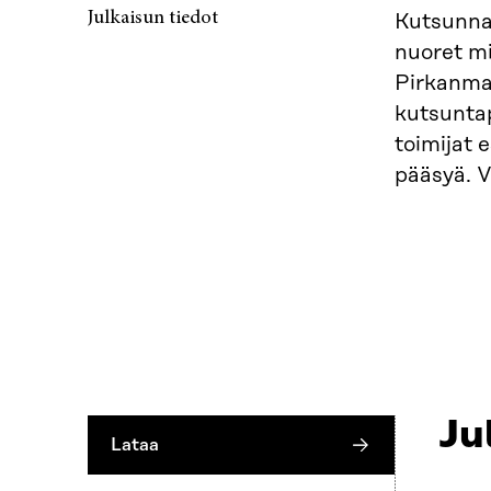
Julkaisun tiedot
Kutsunnat
nuoret mi
Pirkanmaa
kutsuntap
toimijat 
pääsyä. V
Ju
Lataa