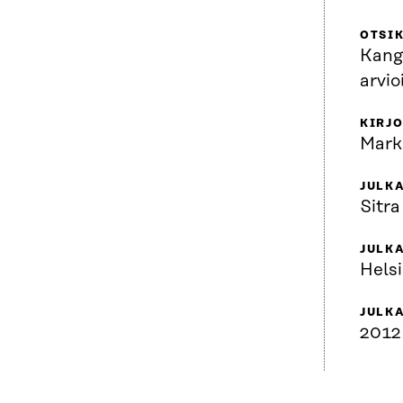
OTSI
Kang
arvio
KIRJO
Mark
JULKA
Sitra
JULK
Helsi
JULK
2012