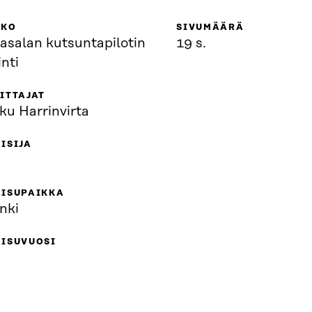
KKO
SIVUMÄÄRÄ
asalan kutsuntapilotin
19 s.
inti
ITTAJAT
ku Harrinvirta
ISIJA
AISUPAIKKA
nki
AISUVUOSI