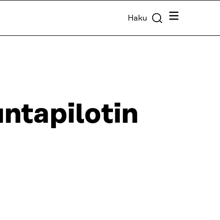
Valikko
Haku
ntapilotin