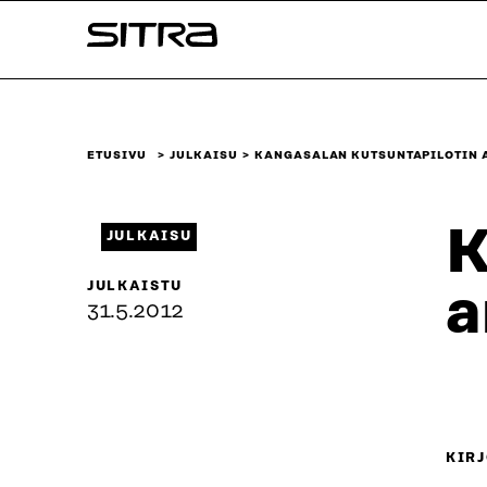
Siirry
Sitra
suoraan
sisältöön
↓
ETUSIVU
JULKAISU
KANGASALAN KUTSUNTAPILOTIN 
K
JULKAISU
JULKAISTU
a
31.5.2012
KIRJ