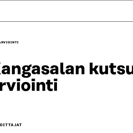
ARVIOINTI
angasalan kutsu
rviointi
OITTAJAT