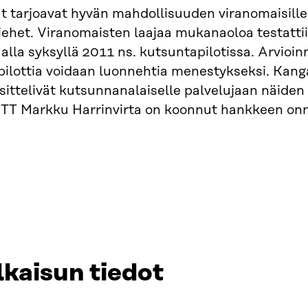
 tarjoavat hyvän mahdollisuuden viranomaisille 
ehet. Viranomaisten laajaa mukanaoloa testatt
lla syksyllä 2011 ns. kutsuntapilotissa. Arvioi
ilottia voidaan luonnehtia menestykseksi. Kang
esittelivät kutsunnanalaiselle palvelujaan näid
TT Markku Harrinvirta on koonnut hankkeen onni
lkaisun tiedot