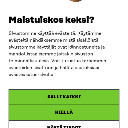
SÄHKÖPOSTI
etunimi.sukunimi@sitra.fi
sitra@sitra.fi
Maistuiskos keksi?
Sivustomme käyttää evästeitä. Käytämme
SITRA SOSIAALISESSA MEDIASSA
evästeitä nähdäksemme mistä sisällöistä
sivustomme käyttäjät ovat kiinnostuneita ja
LinkedIn
mahdollistaaksemme joitakin sivuston
Instagram
toiminnallisuuksia. Voit tutustua tarkemmin
YouTube
evästeiden sisältöön ja hallita asetuksiasi
evästeasetus-sivulla
Sitra 2025
SALLI KAIKKI
Tietosuoja
KIELLÄ
Evästeasetukset
Ilmoituskanava
NÄYTÄ TIEDOT