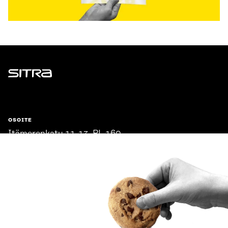
Sitra
OSOITE
Itämerenkatu 11-13, PL 160,
00181 Helsinki
Saapumisohjeet
Y-TUNNUS
0202132-3
PUHELIN
+358 294 618 991