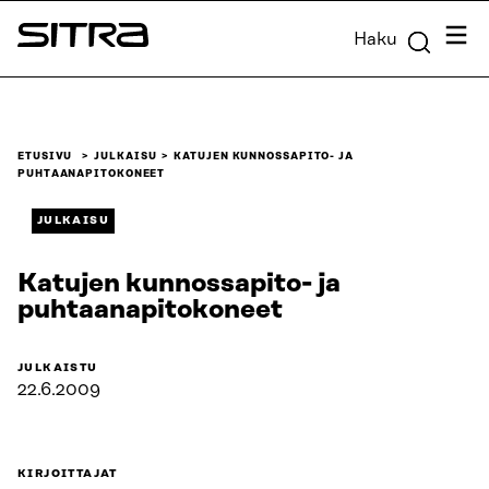
Siirry
Valik
Haku
suoraan
Sitra
sisältöön
↓
ETUSIVU
JULKAISU
KATUJEN KUNNOSSAPITO- JA
PUHTAANAPITOKONEET
JULKAISU
Katujen kunnossapito- ja
puhtaanapitokoneet
JULKAISTU
22.6.2009
KIRJOITTAJAT