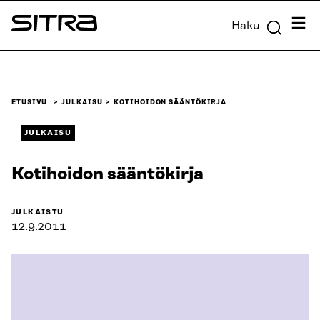
Siirry
Valik
Haku
suoraan
Sitra
sisältöön
↓
ETUSIVU
JULKAISU
KOTIHOIDON SÄÄNTÖKIRJA
JULKAISU
Kotihoidon sääntökirja
JULKAISTU
12.9.2011