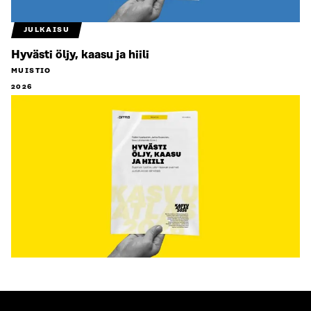
JULKAISU
Hyvästi öljy, kaasu ja hiili
MUISTIO
2026