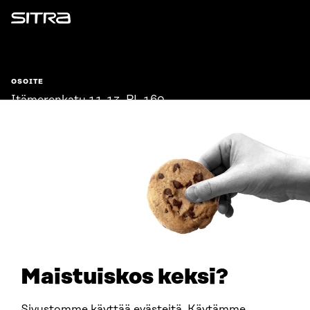
Sitra
OSOITE
Itämerenkatu 11-13, PL 160,
00181 Helsinki
Saapumisohjeet
Y-TUNNUS
0202132-3
PUHELIN
+358 294 618 991
SÄHKÖPOSTI
etunimi.sukunimi@sitra.fi
sitra@sitra.fi
Maistuiskos keksi?
Sivustomme käyttää evästeitä. Käytämme