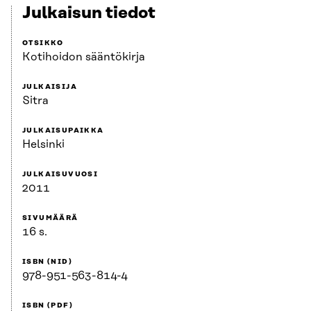
Julkaisun tiedot
OTSIKKO
Kotihoidon sääntökirja
JULKAISIJA
Sitra
JULKAISUPAIKKA
Helsinki
JULKAISUVUOSI
2011
SIVUMÄÄRÄ
16 s.
ISBN (NID)
978-951-563-814-4
ISBN (PDF)