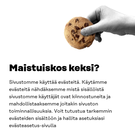
Saapumisohjeet
Y-TUNNUS
0202132-3
PUHELIN
+358 294 618 991
SÄHKÖPOSTI
etunimi.sukunimi@sitra.fi
sitra@sitra.fi
Maistuiskos keksi?
Sivustomme käyttää evästeitä. Käytämme
SITRA SOSIAALISESSA MEDIASSA
evästeitä nähdäksemme mistä sisällöistä
sivustomme käyttäjät ovat kiinnostuneita ja
LinkedIn
mahdollistaaksemme joitakin sivuston
Instagram
toiminnallisuuksia. Voit tutustua tarkemmin
YouTube
evästeiden sisältöön ja hallita asetuksiasi
evästeasetus-sivulla