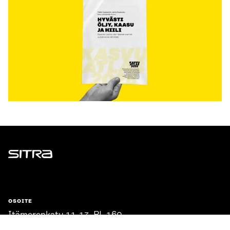
Sitra
OSOITE
Itämerenkatu 11-13, PL 160,
00181 Helsinki