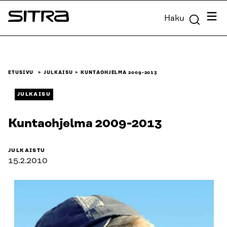
Siirry
Valik
Haku
suoraan
Sitra
sisältöön
↓
ETUSIVU
JULKAISU
KUNTAOHJELMA 2009-2013
JULKAISU
Kuntaohjelma 2009-2013
JULKAISTU
15.2.2010