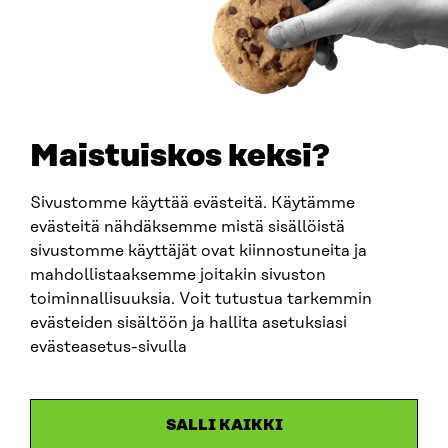
PUHELIN
+358 294 618 991
SÄHKÖPOSTI
etunimi.sukunimi@sitra.fi
sitra@sitra.fi
Maistuiskos keksi?
Sivustomme käyttää evästeitä. Käytämme
SITRA SOSIAALISESSA MEDIASSA
evästeitä nähdäksemme mistä sisällöistä
sivustomme käyttäjät ovat kiinnostuneita ja
LinkedIn
mahdollistaaksemme joitakin sivuston
Instagram
toiminnallisuuksia. Voit tutustua tarkemmin
YouTube
evästeiden sisältöön ja hallita asetuksiasi
evästeasetus-sivulla
Sitra 2025
SALLI KAIKKI