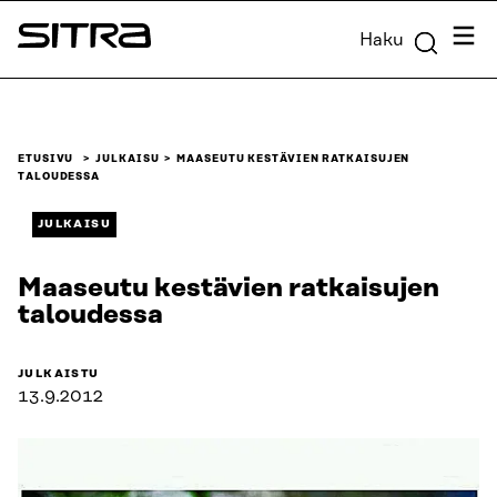
Siirry
Valik
Haku
suoraan
Sitra
sisältöön
↓
ETUSIVU
JULKAISU
MAASEUTU KESTÄVIEN RATKAISUJEN
TALOUDESSA
JULKAISU
Maaseutu kestävien ratkaisujen
taloudessa
JULKAISTU
13.9.2012