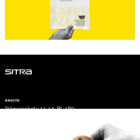
Sitra
OSOITE
Itämerenkatu 11-13, PL 160,
00181 Helsinki
Saapumisohjeet
Y-TUNNUS
0202132-3