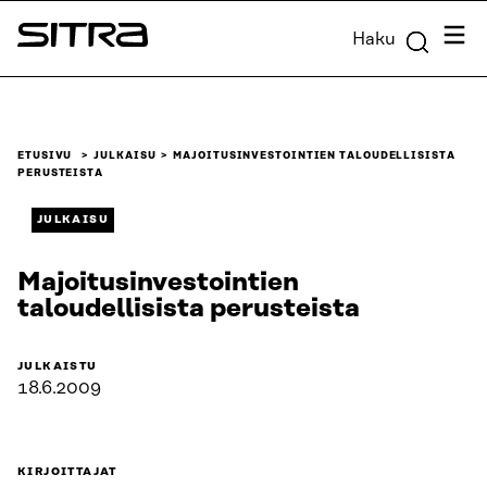
Siirry
Valik
Haku
suoraan
Sitra
sisältöön
↓
ETUSIVU
JULKAISU
MAJOITUSINVESTOINTIEN TALOUDELLISISTA
PERUSTEISTA
JULKAISU
Majoitusinvestointien
taloudellisista perusteista
JULKAISTU
18.6.2009
KIRJOITTAJAT