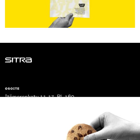
Sitra
OSOITE
Itämerenkatu 11-13, PL 160,
00181 Helsinki
Saapumisohjeet
Y-TUNNUS
0202132-3