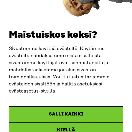
PUHELIN
+358 294 618 991
SÄHKÖPOSTI
etunimi.sukunimi@sitra.fi
sitra@sitra.fi
Maistuiskos keksi?
Sivustomme käyttää evästeitä. Käytämme
SITRA SOSIAALISESSA MEDIASSA
evästeitä nähdäksemme mistä sisällöistä
sivustomme käyttäjät ovat kiinnostuneita ja
LinkedIn
mahdollistaaksemme joitakin sivuston
Instagram
toiminnallisuuksia. Voit tutustua tarkemmin
YouTube
evästeiden sisältöön ja hallita asetuksiasi
evästeasetus-sivulla
Sitra 2025
SALLI KAIKKI
Tietosuoja
KIELLÄ