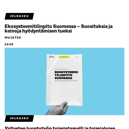
JULKAISU
Ekosysteemitilinpito Suomessa – Suosituksia ja
keinoja hyödyntämisen tueksi
MUISTIO
2026
JULKAISU
Yritysten luontotyön toimintamalli ja toimialojen