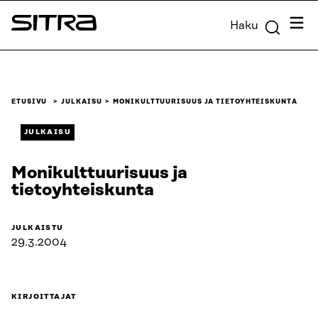
Siirry
Valik
Haku
suoraan
Sitra
sisältöön
↓
ETUSIVU
JULKAISU
MONIKULTTUURISUUS JA TIETOYHTEISKUNTA
JULKAISU
Monikulttuurisuus ja
tietoyhteiskunta
JULKAISTU
29.3.2004
KIRJOITTAJAT