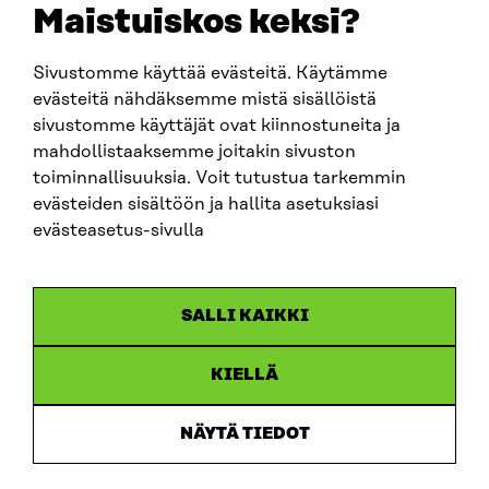
sitra@sitra.fi
Maistuiskos keksi?
Sivustomme käyttää evästeitä. Käytämme
SITRA SOSIAALISESSA MEDIASSA
evästeitä nähdäksemme mistä sisällöistä
sivustomme käyttäjät ovat kiinnostuneita ja
LinkedIn
mahdollistaaksemme joitakin sivuston
Instagram
toiminnallisuuksia. Voit tutustua tarkemmin
YouTube
evästeiden sisältöön ja hallita asetuksiasi
evästeasetus-sivulla
Sitra 2025
SALLI KAIKKI
Tietosuoja
KIELLÄ
Evästeasetukset
Ilmoituskanava
NÄYTÄ TIEDOT
Saavutettavuusseloste
Asiakirjajulkisuus