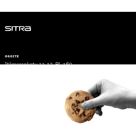
Sitra
OSOITE
Itämerenkatu 11-13, PL 160,
00181 Helsinki
Saapumisohjeet
Y-TUNNUS
0202132-3
PUHELIN
+358 294 618 991
SÄHKÖPOSTI
etunimi.sukunimi@sitra.fi