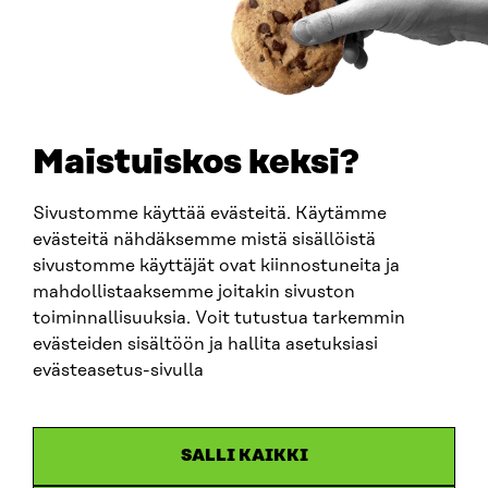
PUHELIN
+358 294 618 991
SÄHKÖPOSTI
etunimi.sukunimi@sitra.fi
sitra@sitra.fi
Maistuiskos keksi?
Sivustomme käyttää evästeitä. Käytämme
SITRA SOSIAALISESSA MEDIASSA
evästeitä nähdäksemme mistä sisällöistä
sivustomme käyttäjät ovat kiinnostuneita ja
LinkedIn
mahdollistaaksemme joitakin sivuston
Instagram
toiminnallisuuksia. Voit tutustua tarkemmin
YouTube
evästeiden sisältöön ja hallita asetuksiasi
evästeasetus-sivulla
Sitra 2025
SALLI KAIKKI