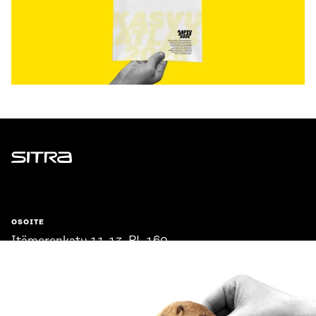
Sitra
OSOITE
Itämerenkatu 11-13, PL 160,
00181 Helsinki
Saapumisohjeet
Y-TUNNUS
0202132-3