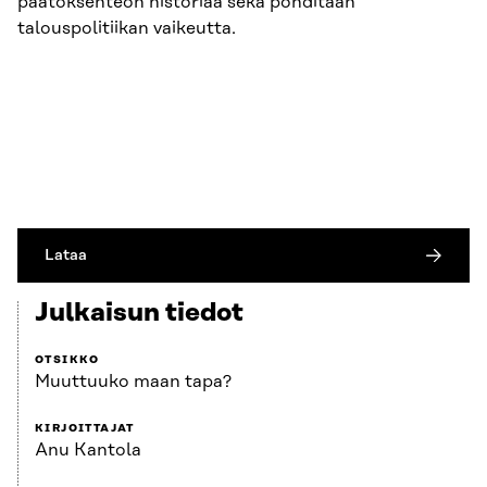
päätöksenteon historiaa sekä pohditaan
talouspolitiikan vaikeutta.
Lataa
Julkaisun tiedot
OTSIKKO
Muuttuuko maan tapa?
KIRJOITTAJAT
Anu Kantola