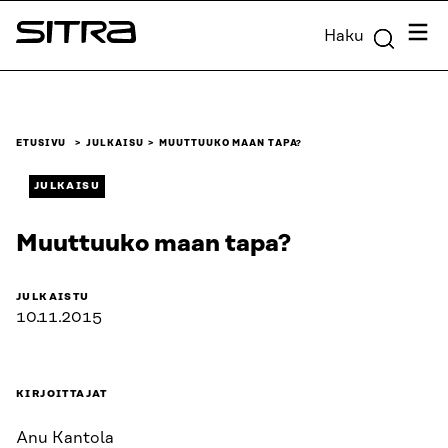
Siirry
Valik
Haku
suoraan
Sitra
sisältöön
↓
ETUSIVU
JULKAISU
MUUTTUUKO MAAN TAPA?
JULKAISU
Muuttuuko maan tapa?
JULKAISTU
10.11.2015
KIRJOITTAJAT
Anu Kantola